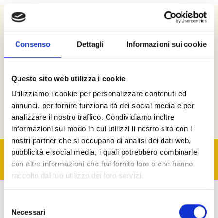
Testimonianze
Consenso
Dettagli
Informazioni sui cookie
Matteo, 34 anni
Finalmente ho smesso di sentirmi ostaggio della mia
rabbia: oggi so come affrontare le crisi con calma e
Questo sito web utilizza i cookie
lucidità.
Utilizziamo i cookie per personalizzare contenuti ed
annunci, per fornire funzionalità dei social media e per
analizzare il nostro traffico. Condividiamo inoltre
informazioni sul modo in cui utilizzi il nostro sito con i
nostri partner che si occupano di analisi dei dati web,
Riprendi il controllo della tua vita.
pubblicità e social media, i quali potrebbero combinarle
con altre informazioni che hai fornito loro o che hanno
INIZIA ORA
raccolto dal tuo utilizzo dei loro servizi.
Perché sceglierci
Selezione
Necessari
del