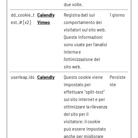
due volte.
dd_cookie_t
Calendly
Registra dati sul
1 giorno
est_# [x2]
Vimeo
comportamento dei
visitatori sul sito web.
Queste informazioni
sono usate per l'analisi
interna e
l'ottimizzazione del
sito web.
userleap.ids
Calendly
Questo cookie viene
Persiste
impostato per
nte
effettuare “split-test”
sul sito internet e per
ottimizzare la rilevanza
del sito per il
visitatore; il cookie
può essere impostato
anche per migliorare