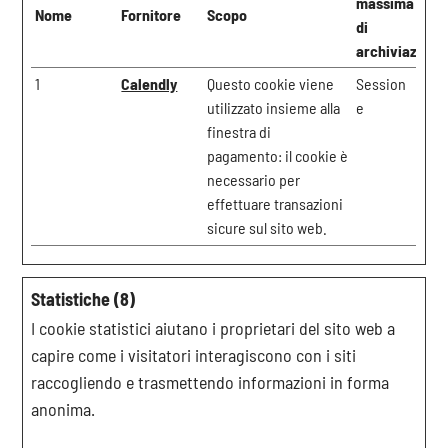
massima
Nome
Fornitore
Scopo
di
archiviazione
1
Calendly
Questo cookie viene
Session
utilizzato insieme alla
e
finestra di
pagamento: il cookie è
necessario per
effettuare transazioni
sicure sul sito web.
Statistiche (8)
I cookie statistici aiutano i proprietari del sito web a
capire come i visitatori interagiscono con i siti
raccogliendo e trasmettendo informazioni in forma
anonima.