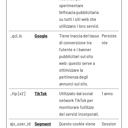
sperimentare
l'efficacia pubblicitaria
su tutti i siti web che
utilizzano i loro servizi.
_gcl_ls
Google
Tiene traccia del tasso
Persiste
di conversione tra
nte
l'utente e i banner
pubblicitari sul sito
web: questo serve a
ottimizzare la
pertinenza degli
annunci sul sito.
_ttp [x2]
TikTok
Utilizzato dal social
1 anno
network TikTok per
monitorare l'utilizzo
dei servizi incorporati.
ajs_user_id
Segment
Questo cookie viene
Session