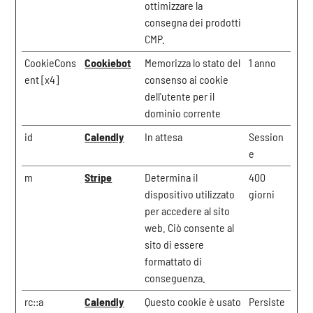
ottimizzare la
consegna dei prodotti
CMP.
CookieCons
Cookiebot
Memorizza lo stato del
1 anno
ent [x4]
consenso ai cookie
dell'utente per il
dominio corrente
id
Calendly
In attesa
Session
e
m
Stripe
Determina il
400
dispositivo utilizzato
giorni
per accedere al sito
web. Ciò consente al
sito di essere
formattato di
conseguenza.
rc::a
Calendly
Questo cookie è usato
Persiste