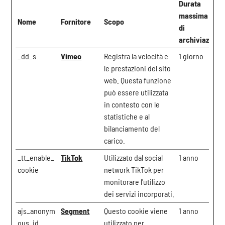
Durata
massima
Nome
Fornitore
Scopo
di
archiviazione
_dd_s
Vimeo
Registra la velocità e
1 giorno
le prestazioni del sito
web. Questa funzione
può essere utilizzata
in contesto con le
statistiche e al
bilanciamento del
carico.
_tt_enable_
TikTok
Utilizzato dal social
1 anno
cookie
network TikTok per
monitorare l'utilizzo
dei servizi incorporati.
ajs_anonym
Segment
Questo cookie viene
1 anno
ous_id
utilizzato per