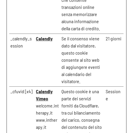
transazioni online
senza memorizzare
alcuna informazione
della carta di credito.
_calendly_s
Calendly
Se il consenso viene
21 giorni
ession
dato dal visitatore,
questo cookie
consente al sito web
di aggiungere eventi
al calendario del
visitatore.
_cfuvid [x4]
Calendly
Questo cookie è una
Session
Vimeo
parte dei servizi
e
welcome.int
forniti da Cloudflare,
herapy.it
tra cui bilanciamento
www.inther
del carico, consegna
apy.it
del contenuto del sito