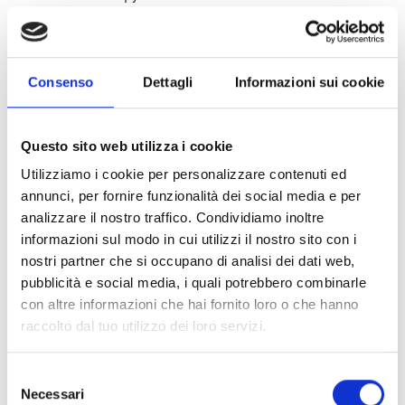
Il tuo stato attuale: Rifiuta.
Modifica consenso
Consenso
Dettagli
Informazioni sui cookie
Dichiarazione Cookie aggiornata l'ultima volta il
09/07/2026 da
Cookiebot
:
Questo sito web utilizza i cookie
Necessari (23)
Utilizziamo i cookie per personalizzare contenuti ed
I cookie necessari contribuiscono a rendere fruibile il
annunci, per fornire funzionalità dei social media e per
sito web abilitandone funzionalità di base quali la
analizzare il nostro traffico. Condividiamo inoltre
informazioni sul modo in cui utilizzi il nostro sito con i
navigazione sulle pagine e l'accesso alle aree protette
nostri partner che si occupano di analisi dei dati web,
del sito. Il sito web non è in grado di funzionare
pubblicità e social media, i quali potrebbero combinarle
correttamente senza questi cookie.
con altre informazioni che hai fornito loro o che hanno
raccolto dal tuo utilizzo dei loro servizi.
Durata
massima
Nome
Fornitore
Scopo
Selezione
di
Necessari
del
archiviazione