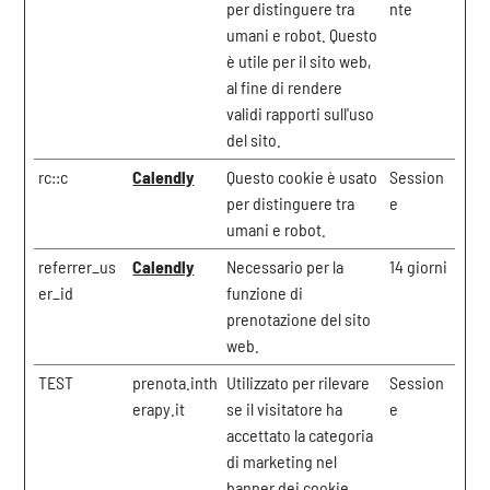
per distinguere tra
nte
umani e robot. Questo
è utile per il sito web,
al fine di rendere
validi rapporti sull'uso
del sito.
rc::c
Calendly
Questo cookie è usato
Session
per distinguere tra
e
umani e robot.
referrer_us
Calendly
Necessario per la
14 giorni
er_id
funzione di
prenotazione del sito
web.
TEST
prenota.inth
Utilizzato per rilevare
Session
erapy.it
se il visitatore ha
e
accettato la categoria
di marketing nel
banner dei cookie.