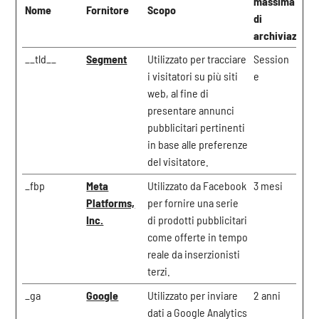
massima
Nome
Fornitore
Scopo
di
archiviazione
__tld__
Segment
Utilizzato per tracciare
Session
i visitatori su più siti
e
web, al fine di
presentare annunci
pubblicitari pertinenti
in base alle preferenze
del visitatore.
_fbp
Meta
Utilizzato da Facebook
3 mesi
Platforms,
per fornire una serie
Inc.
di prodotti pubblicitari
come offerte in tempo
reale da inserzionisti
terzi.
_ga
Google
Utilizzato per inviare
2 anni
dati a Google Analytics