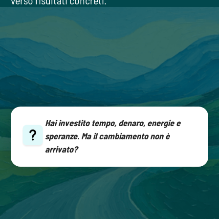
verso risultati concreti.
8 su 10 dei nostri pazienti ha
già fatto terapia.
Hai investito tempo, denaro, energie e
speranze. Ma il cambiamento non è
arrivato?
Molti percorsi falliscono perché mancano
di una
diagnosi rigorosa,
di un
progetto
terapeutico
e di un
metodo di cura