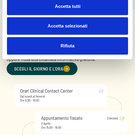
Accetta tutti
Accetta selezionati
Parla con noi
Se hai bisogno di più informazioni, parla con noi, quando vuoi
tu. Chiama il nostro
Clinical Contact Center
per fissare la prima
Rifiuta
seduta di accertamento diagnostico o per avere informazioni
oppure fissa una chiamata informativa gratuita.
SCEGLI IL GIORNO E L'ORA