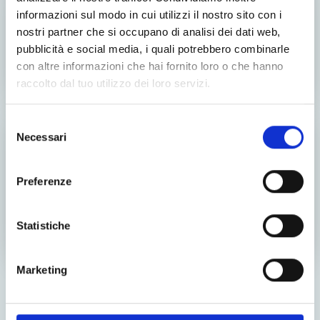
69€/seduta
informazioni sul modo in cui utilizzi il nostro sito con i
nostri partner che si occupano di analisi dei dati web,
Cliccando su prenota la seduta dichiaro di aver letto e compreso
pubblicità e social media, i quali potrebbero combinarle
l'
informativa sulla privacy
con altre informazioni che hai fornito loro o che hanno
PRENOTA ORA
raccolto dal tuo utilizzo dei loro servizi.
Selezione
In presenza a
Necessari
del
Milano Cadorna
consenso
89€/seduta
Preferenze
Cliccando su prenota la seduta dichiaro di aver letto e compreso
l'
informativa sulla privacy
Statistiche
PRENOTA ORA
Marketing