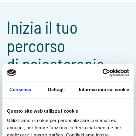
Inizia il tuo
percorso
di psicoterapia
con lo specialista
Consenso
Dettagli
Informazioni sui cookie
migliore per te
.
Questo sito web utilizza i cookie
Utilizziamo i cookie per personalizzare contenuti ed
annunci, per fornire funzionalità dei social media e per
Online
analizzare il nostro traffico. Condividiamo inoltre