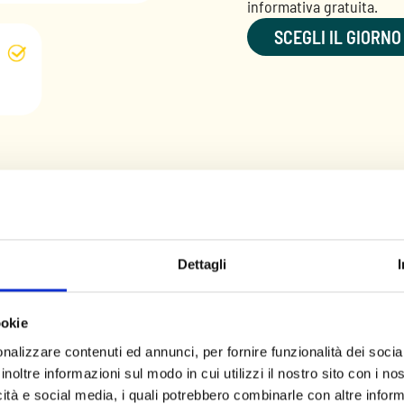
informativa gratuita.
SCEGLI IL GIORNO
referisci
Dettagli
asso facile da compiere, per questo vogliamo rassicurarti.
a con il nostro Clinical Contact Center.
ookie
nalizzare contenuti ed annunci, per fornire funzionalità dei socia
inoltre informazioni sul modo in cui utilizzi il nostro sito con i n
icità e social media, i quali potrebbero combinarle con altre inform