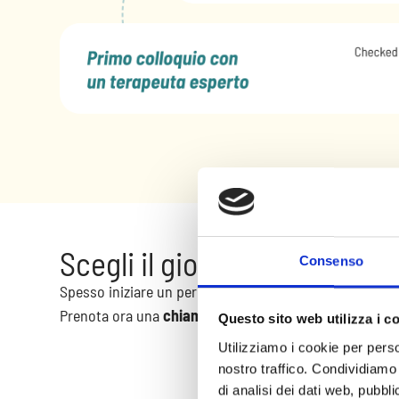
Scegli il giorno e l'ora che p
Consenso
Spesso iniziare un percorso di psicoterapia non è un p
Prenota ora una
chiamata conoscitiva gratuita
e parl
Questo sito web utilizza i c
Utilizziamo i cookie per perso
nostro traffico. Condividiamo 
di analisi dei dati web, pubbl