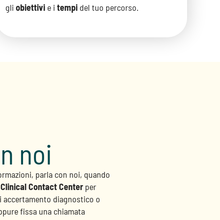
gli
obiettivi
e i
tempi
del tuo percorso.
n noi
formazioni, parla con noi, quando
o
Clinical Contact Center
per
di accertamento diagnostico o
ppure fissa una chiamata