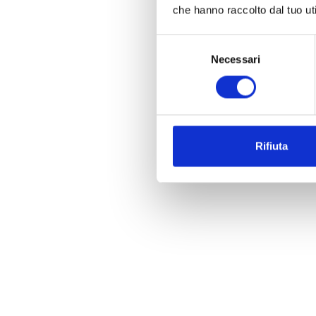
che hanno raccolto dal tuo uti
Selezione
Necessari
del
consenso
Rifiuta