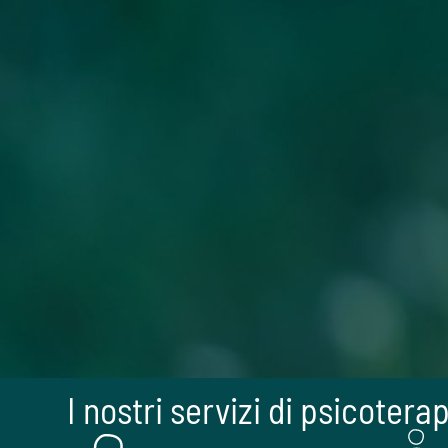
+150
Pubblicazioni scientifiche
81%
I pazienti che mostrano un netto miglioramento dopo 12 sedute
I nostri servizi di psicotera