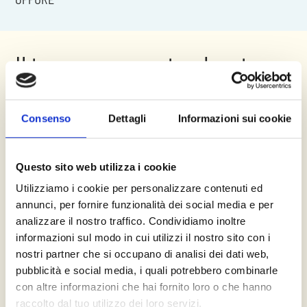
Il tuo percorso step by step
Adattabilità e Individualizzazione
Viene adattata per rispondere alle specifiche esigenze,
Consenso
Dettagli
Informazioni sui cookie
sintomi, circostanze e caratteristiche dell'individuo,
riconoscendo che ogni persona è unica.
Questo sito web utilizza i cookie
Utilizziamo i cookie per personalizzare contenuti ed
annunci, per fornire funzionalità dei social media e per
analizzare il nostro traffico. Condividiamo inoltre
Relazione Terapeutica Solida
informazioni sul modo in cui utilizzi il nostro sito con i
Costruisce una relazione di fiducia, rispetto e
nostri partner che si occupano di analisi dei dati web,
collaborazione tra il terapeuta e il paziente, fondamentale
pubblicità e social media, i quali potrebbero combinarle
per il successo del trattamento.
con altre informazioni che hai fornito loro o che hanno
raccolto dal tuo utilizzo dei loro servizi.