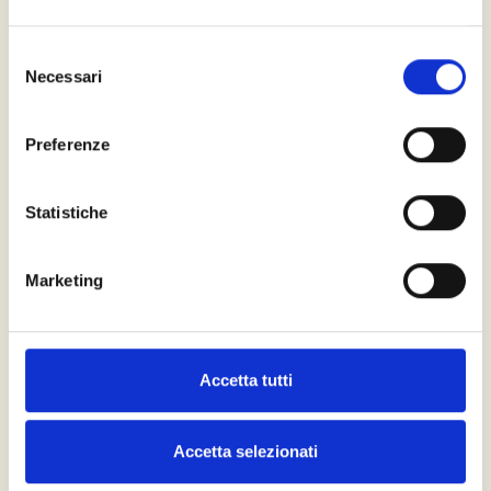
Selezione
Necessari
del
Rispetto delle Norme Etiche e Deontologiche
consenso
Tra cui la confidenzialità, il consenso informato e il
rispetto per la dignità e i diritti del paziente.
Preferenze
Statistiche
Marketing
Basi scientifiche
Utilizza solamente metodi e tecniche che si sono
dimostrati efficaci attraverso ricerche e studi clinici
rigorosi.
Accetta tutti
Accetta selezionati