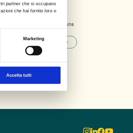
con noi
ostri partner che si occupano
azioni che hai fornito loro o
nical contact center
per fissare una
nformazioni.
Marketing
Scegli il giorno e l’ora
noscitiva è gratuita
Accetta tutti