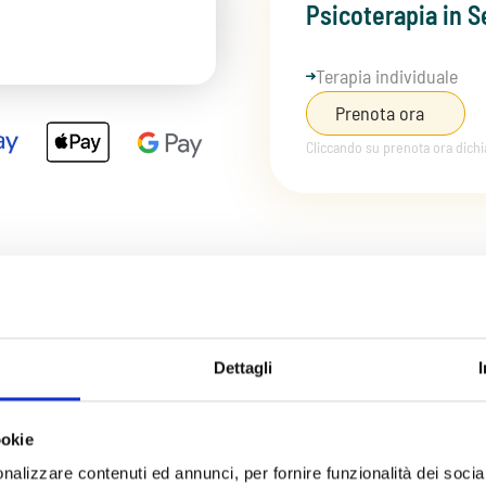
Psicoterapia in S
In presenza a Mil
Consulto psichiatrico 
Terapia individuale
Valutazione in
2 sedut
Prenota ora
Prenota ora
Chiama ora
Cliccando su prenota ora dich
Cliccando su prenota ora dich
Dettagli
ookie
nalizzare contenuti ed annunci, per fornire funzionalità dei socia