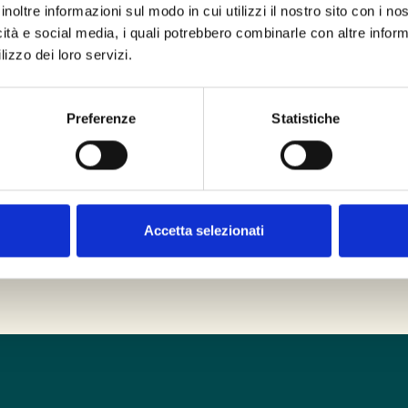
Parla 
inoltre informazioni sul modo in cui utilizzi il nostro sito con i n
icità e social media, i quali potrebbero combinarle con altre inform
lizzo dei loro servizi.
Chiama il nostro
cli
seduta o per avere i
Preferenze
Statistiche
Chiama ora
La prima chiamata co
Accetta selezionati