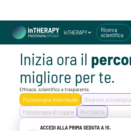
Ricerca
inTHERAPY
scientifica
Inizia ora il
perco
migliore per te.
Efficace, scientifico e trasparente.
Psicoterapia individuale
Diagnosi psicologic
Psicoterapia di coppia
Psichiatria
ACCEDI ALLA PRIMA SEDUTA A 1€.