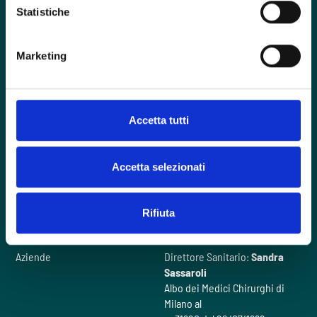
Statistiche
Foro Buonaparte, 57 - 20121 Milano
Marketing
contactcenter@intherapy.it
02 00705120
Accetta tutti
Hai un emergenza?
Accetta selezionati
Domande frequenti
Il nostro metodo
Rifiuta
Chi siamo
Videogallery
Cosa facciamo
Contattaci
Aziende
Direttore Sanitario:
Sandra
Sassaroli
Albo dei Medici Chirurghi di
Milano al