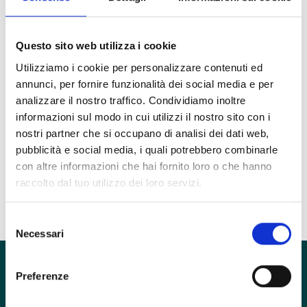
Martina Sanvito
Psicoterapeuta
Questo sito web utilizza i cookie
Utilizziamo i cookie per personalizzare contenuti ed
annunci, per fornire funzionalità dei social media e per
Unità Clinica
analizzare il nostro traffico. Condividiamo inoltre
Disturbi di Personalità
informazioni sul modo in cui utilizzi il nostro sito con i
Ruolo
nostri partner che si occupano di analisi dei dati web,
Psicoterapeuta
pubblicità e social media, i quali potrebbero combinarle
con altre informazioni che hai fornito loro o che hanno
Esercita in
raccolto dal tuo utilizzo dei loro servizi.
inTHERAPY
Selezione
Necessari
del
consenso
Preferenze