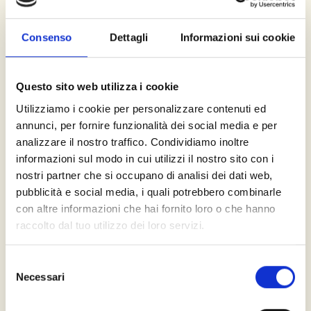
Psicologo, psicoterapeuta e psichiatra
Consenso
Dettagli
Informazioni sui cookie
Psicologo
Lo psicologo è un professionista sanitario che ha
Questo sito web utilizza i cookie
conseguito la laurea in Psicologia ed è iscritto
Utilizziamo i cookie per personalizzare contenuti ed
all'Albo A degli Psicologi. Ai sensi dell'art. 1 della
annunci, per fornire funzionalità dei social media e per
Legge 56/1989, si occupa di prevenzione, diagnosi,
analizzare il nostro traffico. Condividiamo inoltre
attività di abilitazione-riabilitazione e sostegno
informazioni sul modo in cui utilizzi il nostro sito con i
psicologico rivolti alla persona, al gruppo o alla
nostri partner che si occupano di analisi dei dati web,
comunità. In quanto psicologo (non medico), non
pubblicità e social media, i quali potrebbero combinarle
con altre informazioni che hai fornito loro o che hanno
prescrive farmaci.
raccolto dal tuo utilizzo dei loro servizi.
Psicoterapeuta
Selezione
È uno psicologo oppure un medico che ha
Necessari
del
proseguito gli studi per ulteriori 4 anni dopo la
consenso
laurea, conseguendo la specializzazione in