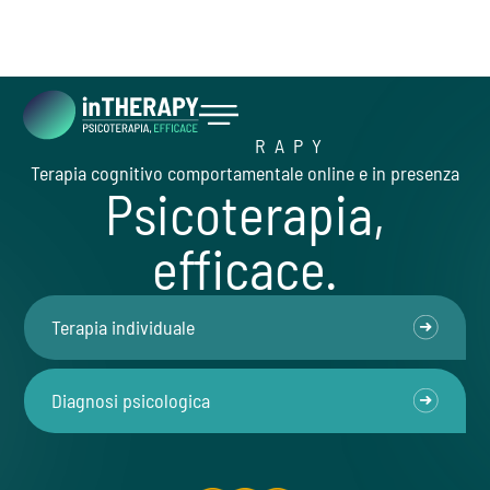
i n T H E R A P Y
Inizia ora
Terapia cognitivo comportamentale online e in presenza
Psicoterapia,
efficace.
Terapia individuale
Diagnosi psicologica