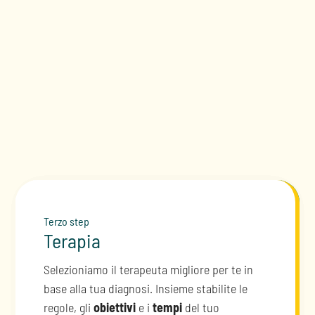
Terzo step
Primo step
Terapia
Prenotazione
Secondo step
Diagnosi
Selezioniamo il terapeuta migliore per te in
Puoi prenotare
Online
Oppure chiamare il nostro
Clinical Contact
Diagnosi accurata in due sedute, proposta
base alla tua diagnosi. Insieme stabilite le
Center
per prenotare o per avere maggiori
del piano terapeutico
regole, gli
obiettivi
e i
personalizzato
tempi
del tuo
.