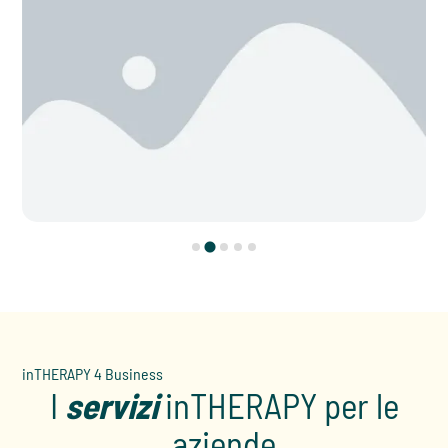
inTHERAPY 4 Business
I
servizi
inTHERAPY per le
aziende