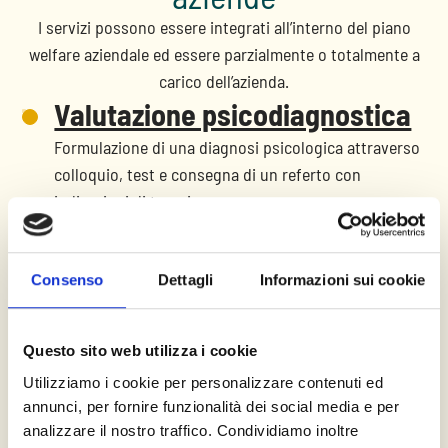
I servizi possono essere integrati all’interno del piano
welfare aziendale ed essere parzialmente o totalmente a
carico dell’azienda.
Valutazione psicodiagnostica
Formulazione di una diagnosi psicologica attraverso
colloquio, test e consegna di un referto con
indicazioni di terapia.
Psicoterapia
Consenso
Dettagli
Informazioni sui cookie
Sedute di psicoterapia cognitivo comportamentale.
Questo sito web utilizza i cookie
Utilizziamo i cookie per personalizzare contenuti ed
Consulenze strategiche
annunci, per fornire funzionalità dei social media e per
Moduli di terapia breve individuale da 6 incontri,
analizzare il nostro traffico. Condividiamo inoltre