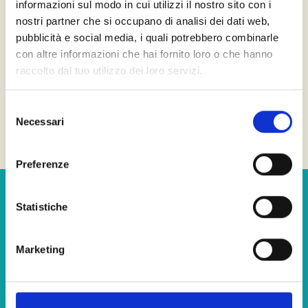
informazioni sul modo in cui utilizzi il nostro sito con i
dedicati a problematiche specifiche legate al mondo
nostri partner che si occupano di analisi dei dati web,
del lavoro.
pubblicità e social media, i quali potrebbero combinarle
con altre informazioni che hai fornito loro o che hanno
raccolto dal tuo utilizzo dei loro servizi.
Gruppi psicoeducativi
Dedicati a fornire un supporto concreto su aree
Selezione
Necessari
specifiche.
del
consenso
Preferenze
Statistiche
Consulenze
strategiche
: i
moduli di inTHERAPY
Marketing
Moduli di terapia breve individuale da
6 incontri
, dedicati
a temi specifici tra cui assertività, procrastinazione,
ansia da prestazione.