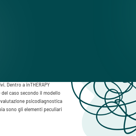
rtamentale
,
online
e in
ti ricevuti durante il tuo
itivi. Dentro a inTHERAPY
ne del caso secondo il modello
a valutazione psicodiagnostica
pia sono gli elementi peculiari