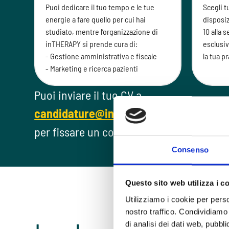
Puoi dedicare il tuo tempo e le tue
Scegli t
energie a fare quello per cui hai
disposiz
studiato, mentre l’organizzazione di
10 alla 
inTHERAPY si prende cura di:
esclusiv
- Gestione amministrativa e fiscale
la tua pr
- Marketing e ricerca pazienti
Puoi inviare il tuo CV a
candidature@intherapy.it
e ti richiam
per fissare un colloquio conoscitivo.
Consenso
Questo sito web utilizza i c
Utilizziamo i cookie per perso
nostro traffico. Condividiamo 
di analisi dei dati web, pubbl