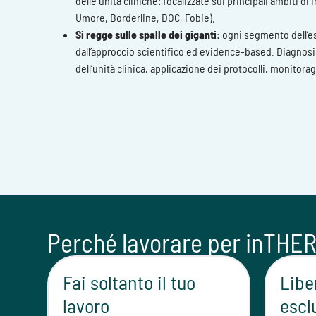
delle unità cliniche: focalizzate sui principali ambiti di
Umore, Borderline, DOC, Fobie).
Si regge sulle spalle dei giganti:
ogni segmento dell’e
dall’approccio scientifico ed evidence-based. Diagnosi
dell’unità clinica, applicazione dei protocolli, monitora
Perché lavorare per inTHE
Fai soltanto il tuo
Libe
lavoro
escl