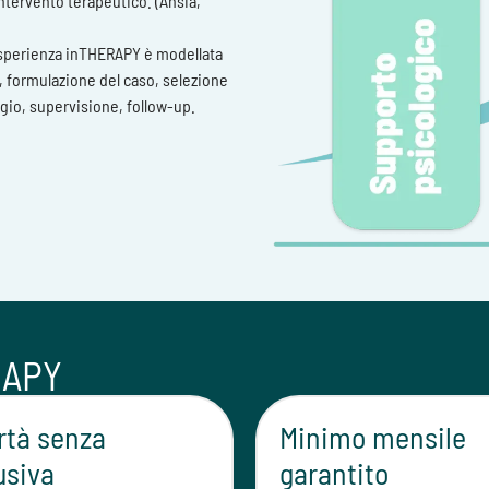
 intervento terapeutico. (Ansia,
sperienza inTHERAPY è modellata
, formulazione del caso, selezione
ggio, supervisione, follow-up.
RAPY
rtà senza
Minimo mensile
usiva
garantito