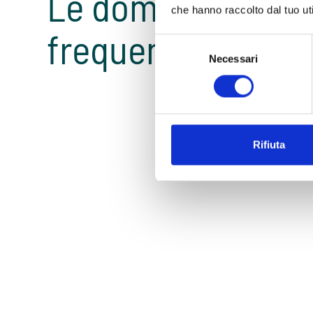
Le domande più
che hanno raccolto dal tuo uti
frequenti sono...
Selezione
Necessari
del
consenso
Rifiuta