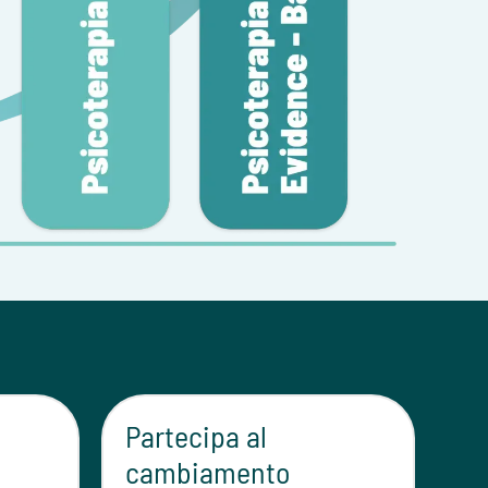
Partecipa al
Cr
cambiamento
- F