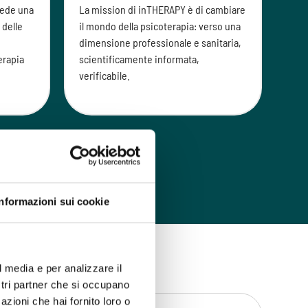
spec
evede una
La mission di inTHERAPY è di cambiare
mag
 delle
il mondo della psicoterapia: verso una
- Po
dimensione professionale e sanitaria,
nel
erapia
scientificamente informata,
verificabile.
Informazioni sui cookie
l media e per analizzare il
ostri partner che si occupano
azioni che hai fornito loro o