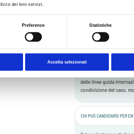
SE POI VOLESSI CHIUDERE 
lizzo dei loro servizi.
PAGARE UNA PENALE?
Preferenze
Statistiche
Assolutamente no!
COME FA inTHERAPY A GARAN
Accetta selezionati
Il modello di inTHERAPY s
delle linee guida interna
condivisione del caso, mon
CHI PUÒ CANDIDARSI PER EN