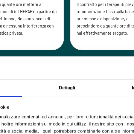
u quante ore mettere a
Il contratto per i terapeuti pr
ione di inTHERAPY a partire da
remunerazione fissa sulla base
settimana. Nessun vincolo di
ore messe a disposizione, a
a e nessuna interferenza con
prescindere da quante ore di t
atica privata.
hai effettivamente erogato.
eremo
Dettagli
ookie
nalizzare contenuti ed annunci, per fornire funzionalità dei socia
inoltre informazioni sul modo in cui utilizzi il nostro sito con i n
icità e social media, i quali potrebbero combinarle con altre inform