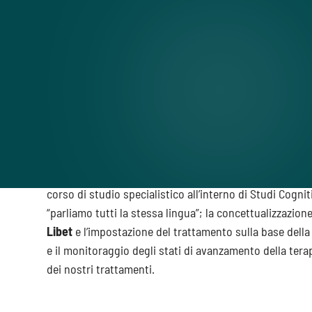
Cos’è inTHERAPY?
inTHERAPY è un servizio di
terapia cognitivo-compo
presenza
.
Con inTHERAPY potrai mettere in pratica gli insegnamen
corso di studio specialistico all’interno di Studi Cogn
“parliamo tutti la stessa lingua”; la concettualizzazio
Libet
e l’impostazione del trattamento sulla base dell
e il monitoraggio degli stati di avanzamento della tera
dei nostri trattamenti.