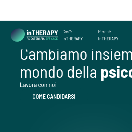
Cos'è
Perchè
inTHERAPY
inTHERAPY
Cambiamo insieme
mondo della
psic
Lavora con noi
COME CANDIDARSI