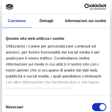
Consenso
Dettagli
Informazioni sui cookie
I pazienti possono accedere a inTHERAPY anche su
Questo sito web utilizza i cookie
indicazione del medico curante o di altri specialisti
Utilizziamo i cookie per personalizzare contenuti ed
(psicologi, psicoterapeuti, psichiatri).
annunci, per fornire funzionalità dei social media e per
analizzare il nostro traffico. Condividiamo inoltre
Crediamo che la collaborazione tra professionisti porti
informazioni sul modo in cui utilizzi il nostro sito con i
a un risultato migliore
. Per questo motivo sosteniamo la
nostri partner che si occupano di analisi dei dati web,
coterapia incoraggiando il prosieguo di eventuali terapie
pubblicità e social media, i quali potrebbero combinarle
con altre informazioni che hai fornito loro o che hanno
in atto, siano esse individuali o familiari.
raccolto dal tuo utilizzo dei loro servizi.
Se pensi che un tuo paziente possa beneficiare dei nostri
Selezione
percorsi terapeutici, non esitare a contattarci.
Necessari
del