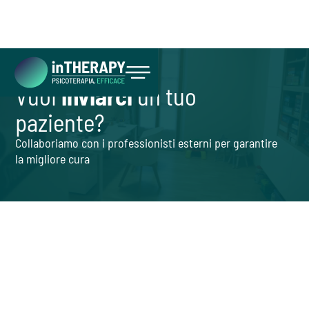
Vuoi
inviarci
un tuo
Inizia ora
paziente?
Collaboriamo con i professionisti esterni per garantire
la migliore cura