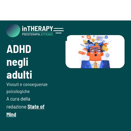
July 2, 2026
Inizia ora
ADHD
negli
adulti
Vissuti e conseguenze
psicologiche
A cura della
redazione
State of
Mind