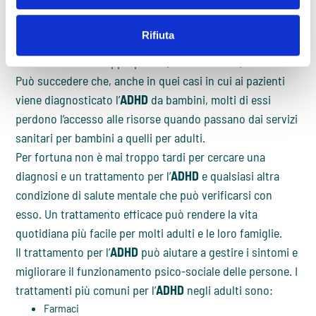
principali dell’
ADHD
(es. ansia,
disturbi dell’umore
,
disturbo da uso di sostanze), con il risultato che solo una
Rifiuta
piccola parte di queste persone viene diagnosticata e
trattata nel modo appropriato (Gazzotti, 2024).
Può succedere che, anche in quei casi in cui ai pazienti
viene diagnosticato l’
ADHD
da bambini, molti di essi
perdono l’accesso alle risorse quando passano dai servizi
sanitari per bambini a quelli per adulti.
Per fortuna non è mai troppo tardi per cercare una
diagnosi e un trattamento per l’
ADHD
e qualsiasi altra
condizione di salute mentale che può verificarsi con
esso. Un trattamento efficace può rendere la vita
quotidiana più facile per molti adulti e le loro famiglie.
Il trattamento per l’
ADHD
può aiutare a gestire i sintomi e
migliorare il funzionamento psico-sociale delle persone. I
trattamenti più comuni per l’
ADHD
negli adulti sono:
Farmaci