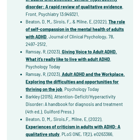
disorder: A rapid review of qualitative evidence
.
Front. Psychiatry 13:949321.
Beaton, D. M., Sirois, F., & Milne, E. (2022).
The role
of self‐compassion in the mental health of adults
with ADHD
. Journal of Clinical Psychology, 78,
2497–2512.
Ramsay, R. (2023).
Giving Voice to Adult ADHD.
What it’s really like to live with adult ADHD
.
Psychology Today
Ramsay, R. (2023).
Adult ADHD and the Workplace.
Exploring the difficulties and opportunities for
thriving on the job
. Psychology Today
Barkley (2015). Attention-Deficit/Hyperactivity
Disorder: A handbook for diagnosis and treatment
(4th ed.). Guilford Press.)
Beaton, D. M., Sirois,F., Milne, E. (2022).
Experiences of criticism in adults with ADHD: A
qualitative study
. PLoS ONE, 17(2), e0263366.