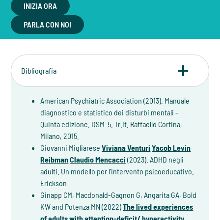
INIZIA ORA
PARLA CON NOI
Bibliografia
American Psychiatric Association (2013). Manuale
diagnostico e statistico dei disturbi mentali –
Quinta edizione. DSM-5. Tr.it. Raffaello Cortina,
Milano, 2015.
Giovanni Migliarese
Viviana Venturi
Yacob Levin
Reibman
Claudio Mencacci
(2023). ADHD negli
adulti. Un modello per l’intervento psicoeducativo.
Erickson
Ginapp CM, Macdonald-Gagnon G, Angarita GA, Bold
KW and Potenza MN (2022)
The lived experiences
of adults with attention-deficit/ hyperactivity