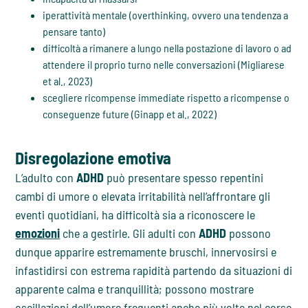
iperattività mentale (overthinking, ovvero una tendenza a
pensare tanto)
difficoltà a rimanere a lungo nella postazione di lavoro o ad
attendere il proprio turno nelle conversazioni (Migliarese
et al., 2023)
scegliere ricompense immediate rispetto a ricompense o
conseguenze future (Ginapp et al., 2022)
Disregolazione emotiva
L’adulto con
ADHD
può presentare spesso repentini
cambi di umore o elevata irritabilità nell’affrontare gli
eventi quotidiani, ha difficoltà sia a riconoscere le
emozioni
che a gestirle. Gli adulti con
ADHD
possono
dunque apparire estremamente bruschi, innervosirsi e
infastidirsi con estrema rapidità partendo da situazioni di
apparente calma e tranquillità; possono mostrare
oscillazioni dell’umore frequenti anche più volte nel corso