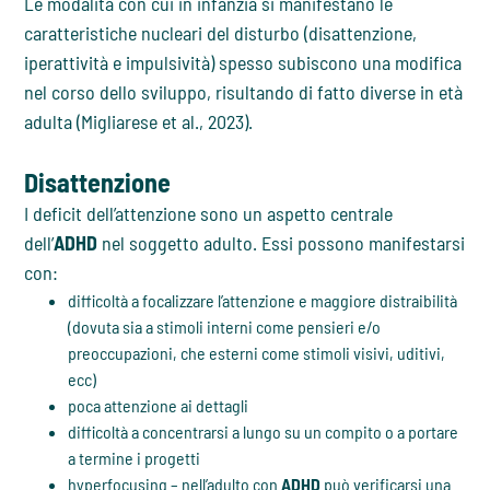
Le modalità con cui in infanzia si manifestano le
caratteristiche nucleari del disturbo (disattenzione,
iperattività e impulsività) spesso subiscono una modifica
nel corso dello sviluppo, risultando di fatto diverse in età
adulta (Migliarese et al., 2023).
Disattenzione
I deficit dell’attenzione sono un aspetto centrale
dell’
ADHD
nel soggetto adulto. Essi possono manifestarsi
con:
difficoltà a focalizzare l’attenzione e maggiore distraibilità
(dovuta sia a stimoli interni come pensieri e/o
preoccupazioni, che esterni come stimoli visivi, uditivi,
ecc)
poca attenzione ai dettagli
difficoltà a concentrarsi a lungo su un compito o a portare
a termine i progetti
hyperfocusing – nell’adulto con
ADHD
può verificarsi una