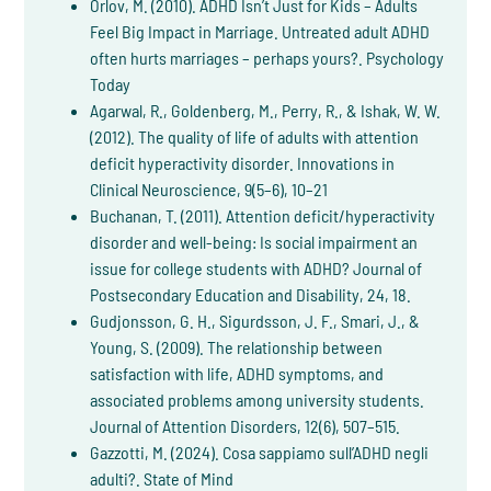
Orlov, M. (2010). ADHD Isn’t Just for Kids – Adults
Feel Big Impact in Marriage. Untreated adult ADHD
often hurts marriages – perhaps yours?. Psychology
Today
Agarwal, R., Goldenberg, M., Perry, R., & Ishak, W. W.
(2012). The quality of life of adults with attention
deficit hyperactivity disorder. Innovations in
Clinical Neuroscience, 9(5–6), 10–21
Buchanan, T. (2011). Attention deficit/hyperactivity
disorder and well‐being: Is social impairment an
issue for college students with ADHD? Journal of
Postsecondary Education and Disability, 24, 18.
Gudjonsson, G. H., Sigurdsson, J. F., Smari, J., &
Young, S. (2009). The relationship between
satisfaction with life, ADHD symptoms, and
associated problems among university students.
Journal of Attention Disorders, 12(6), 507–515.
Gazzotti, M. (2024). Cosa sappiamo sull’ADHD negli
adulti?. State of Mind