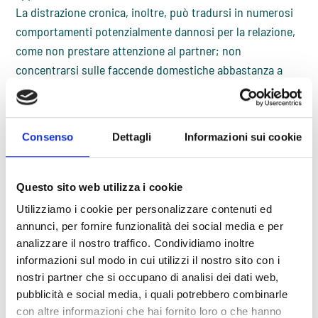
La distrazione cronica, inoltre, può tradursi in numerosi
comportamenti potenzialmente dannosi per la relazione,
come non prestare attenzione al partner; non
concentrarsi sulle faccende domestiche abbastanza a
lungo da portarle a termine o non ricordare cose
importanti per la coppia. Il risultato è solitamente
un’estrema frustrazione e
rabbia
nel partner, che di
Consenso
Dettagli
Informazioni sui cookie
rimando provoca tristezza, rabbia e frustrazione anche
nel soggetto con
ADHD
(Orlov, 2010).
Questo sito web utilizza i cookie
Tutto negativo?
Utilizziamo i cookie per personalizzare contenuti ed
Negli gli adulti con
ADHD
, non tutti gli aspetti del loro
annunci, per fornire funzionalità dei social media e per
disturbo sono però percepiti come negativi. L’impulsività
analizzare il nostro traffico. Condividiamo inoltre
informazioni sul modo in cui utilizzi il nostro sito con i
è stata segnalata da alcuni come un tratto che li rende
nostri partner che si occupano di analisi dei dati web,
divertenti e spontanei, le difficoltà di attenzione sono
pubblicità e social media, i quali potrebbero combinarle
invece viste come promotrici di creatività e di
con altre informazioni che hai fornito loro o che hanno