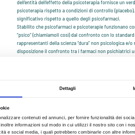
dell’entità dell’effetto della psicoterapia fornisce un verd
psicoterapia rispetto a condizioni di controllo (placebo)
significativo rispetto a quello degli psicofarmaci.
Stabilito che psicofarmaci e psicoterapie funzionano con
“psico” (chiamiamoli così) dal confronto con lo standard d
rappresentanti della scienza “dura” non psicologica e/o
disposizione il confronto tra i farmaci non psichiatrici us
psicofarmaci, la cui sostanziale parità di efficacia ha l
comparative dell’efficacia dei farmaci psichiatrici e non 
general medicine medication into perspective: review of
200(2), 97-106.).
Dettagli
Riassumendo, se psicofarmaci e psicoterapie per la scien
psicofarmaci e farmaci non psichiatrici, possiamo conclud
che stiamo discutendo? Possiamo rispondere positivam
ookie
premettere una dichiarazione di prudenza, perché per la 
nalizzare contenuti ed annunci, per fornire funzionalità dei socia
confronti i risultati delle tre classi di trattamenti in u
inoltre informazioni sul modo in cui utilizzi il nostro sito con i n
più metanalisi. Dobbiamo accontentarci del doppio confr
icità e social media, i quali potrebbero combinarle con altre inform