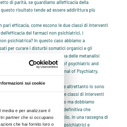
etto di parità, se guardiamo all’efficacia della
, questo risultato tende ad essere addirittura più
 pari efficacia, come escono le due classi di interventi
ell’efficacia dei farmaci non psichiatrici, i
 non psichiatrica? In questo caso abbiamo a
ati per curare i disturbi somatici organici e gli
a conferma rigorosa di una rassegna delle metanalisi
psichiatrici (Putting the efficacy of psychiatric and
 meta-analyses. The British Journal of Psychiatry,
Informazioni sui cookie
za statistica tra loro pari sono e altrettanto lo sono
ere che pari tra loro sono le tre classi di interventi
ente con la logica del buon senso ma dobbiamo
verità, manca ancora la verifica definitiva che
l media e per analizzare il
na singola metanalisi o, ancora meglio, in una rassegna di
ostri partner che si occupano
onto statistico tra farmaci non psichiatrici e
azioni che hai fornito loro o