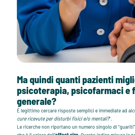
Ma quindi quanti pazienti mig
psicoterapia, psicofarmaci e 
generale?
È legittimo cercare risposte semplici e immediate ad al
cure ricevute per disturbi fisici e/o mentali?
”.
Le ricerche non riportano un numero singolo di “guariti”
che è il valore dell’
effect size
. Questo indice misura la p