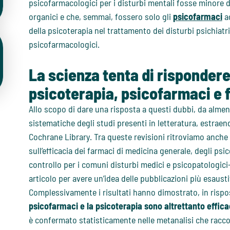
psicofarmacologici per i disturbi mentali fosse minore del
organici e che, semmai, fossero solo gli
psicofarmaci
ad
della psicoterapia nel trattamento dei disturbi psichiatr
psicofarmacologici.
La scienza tenta di rispondere:
psicoterapia, psicofarmaci e 
Allo scopo di dare una risposta a questi dubbi, da almen
sistematiche degli studi presenti in letteratura, estrae
Cochrane Library. Tra queste revisioni ritroviamo anche 
sull’efficacia dei farmaci di medicina generale, degli psi
controllo per i comuni disturbi medici e psicopatologici-p
articolo per avere un’idea delle pubblicazioni più esaustiv
Complessivamente i risultati hanno dimostrato, in rispos
psicofarmaci e la psicoterapia sono altrettanto efficaci
è confermato statisticamente nelle metanalisi che raccolgo