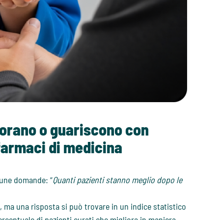
liorano o guariscono con
farmaci di medicina
cune domande: “
Quanti pazienti stanno meglio dopo le
, ma una risposta si può trovare in un indice statistico
ercentuale di pazienti curati che migliora in maniera