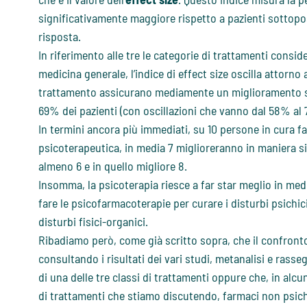
significativamente maggiore rispetto a pazienti sottopos
risposta.
In riferimento alle tre le categorie di trattamenti consid
medicina generale, l’indice di effect size oscilla attorno a
trattamento assicurano mediamente un miglioramento signi
69% dei pazienti (con oscillazioni che vanno dal 58% al 7
In termini ancora più immediati, su 10 persone in cura 
psicoterapeutica, in media 7 miglioreranno in maniera si
almeno 6 e in quello migliore 8.
Insomma, la psicoterapia riesce a far star meglio in me
fare le psicofarmacoterapie per curare i disturbi psichic
disturbi fisici-organici.
Ribadiamo però, come già scritto sopra, che il confronto a
consultando i risultati dei vari studi, metanalisi e rasse
di una delle tre classi di trattamenti oppure che, in alcu
di trattamenti che stiamo discutendo, farmaci non psich