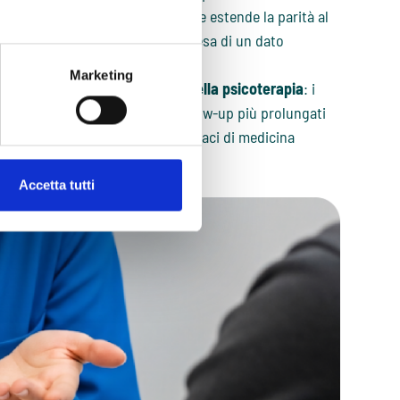
 D’altro canto, la conclusione che estende la parità al
pragmaticamente affidabile, in attesa di un dato
Marketing
ltri vantaggi non trascurabili della psicoterapia
: i
 più bassi e monitoraggi di follow-up più prolungati
acia degli psicofarmaci e dei farmaci di medicina
Accetta tutti