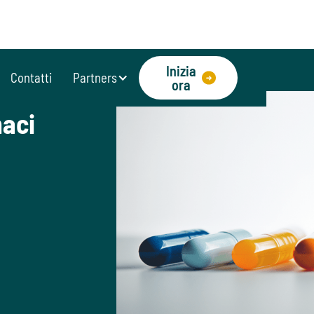
Inizia
Contatti
Partners
ora
maci