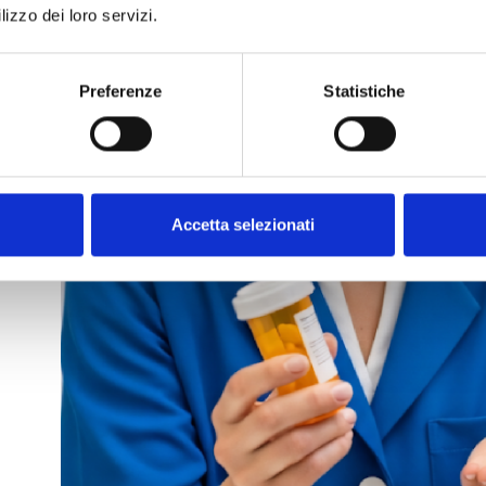
lizzo dei loro servizi.
psicofarmaci e di quello tra psicofarmaci e psicoterapie.
confronto a tre tra le classi di interventi è legittima e 
formalizzato.
Preferenze
Statistiche
È interessante notare che dagli studi emergono anche
a
trattamenti psicoterapici presentano tassi di abbandono
nel tempo rispetto a quanto rilevato dagli studi di effic
generale.
Accetta selezionati