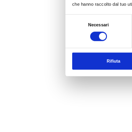
che hanno raccolto dal tuo uti
Selezione
Necessari
del
consenso
Rifiuta