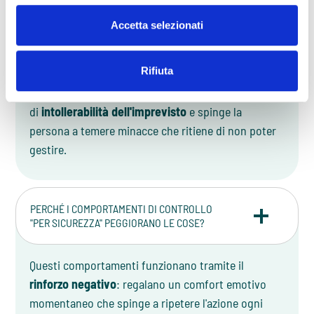
La logica "Just-in-case" (JIC) consiste nel mettere in
Accetta selezionati
atto comportamenti di controllo o prevenzione per
evitare potenziali disastri futuri, spinti dal dubbio e
Rifiuta
dall'insicurezza. Sebbene nasca per rassicurarsi,
essa alimenta l'ansia poiché aumenta la percezione
di
intollerabilità dell'imprevisto
e spinge la
persona a temere minacce che ritiene di non poter
gestire.
PERCHÉ I COMPORTAMENTI DI CONTROLLO
"PER SICUREZZA" PEGGIORANO LE COSE?
Questi comportamenti funzionano tramite il
rinforzo negativo
: regalano un comfort emotivo
momentaneo che spinge a ripetere l'azione ogni