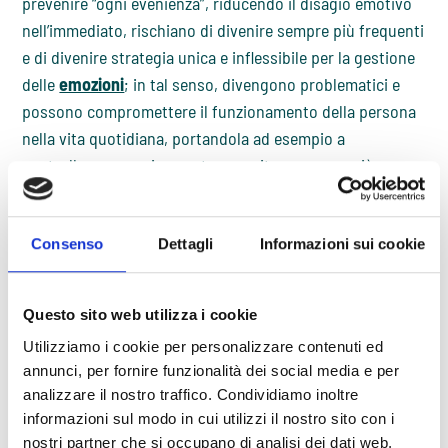
prevenire “ogni evenienza”, riducendo il disagio emotivo
nell’immediato, rischiano di divenire sempre più frequenti
e di divenire strategia unica e inflessibile per la gestione
delle
emozioni
; in tal senso, divengono problematici e
possono compromettere il funzionamento della persona
nella vita quotidiana, portandola ad esempio a
controllare eccessivamente o a evitare sempre più
situazioni.
Quindi, i comportamenti
Just-in-case
messi in atto in
Consenso
Dettagli
Informazioni sui cookie
modo ripetitivo, a discapito di strategie più adattive (ad
esempio, accettare l’idea che gli imprevisti e le difficoltà
possano accadere e che si possano affrontare e tollerare)
Questo sito web utilizza i cookie
instaurano circoli viziosi in cui gli atteggiamenti e i
Utilizziamo i cookie per personalizzare contenuti ed
comportamenti di tipo ‘
just in case
‘ (JIC) si rinforzano e
annunci, per fornire funzionalità dei social media e per
divengono più frequenti, rischiando di trasformarsi in
analizzare il nostro traffico. Condividiamo inoltre
rigide doverizzazioni (“se non controllo non posso stare
informazioni sul modo in cui utilizzi il nostro sito con i
tranquillo”). Paradossalmente, con il passare del tempo i
nostri partner che si occupano di analisi dei dati web,