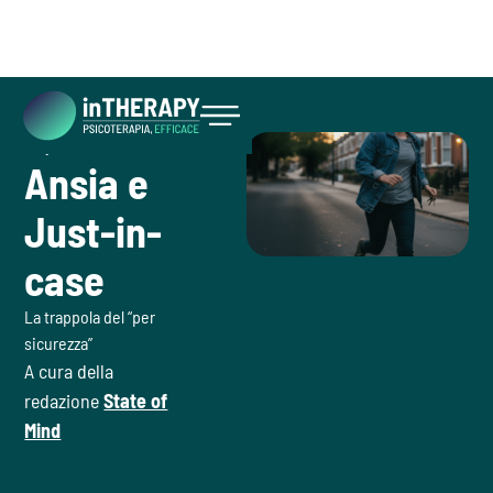
July 14, 2026
Inizia ora
Ansia e
Just-in-
case
La trappola del “per
sicurezza”
A cura della
redazione
State of
Mind