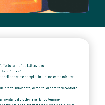
effetto tunnel" dell'attenzione.
e fa da "miccia".
cependoli non come semplici fastidi ma come minacce
n infarto imminente, di morte, di perdita di controllo
 alimentano il problema nel lungo termine.
ondamentale per interrompere il circolo della paura.