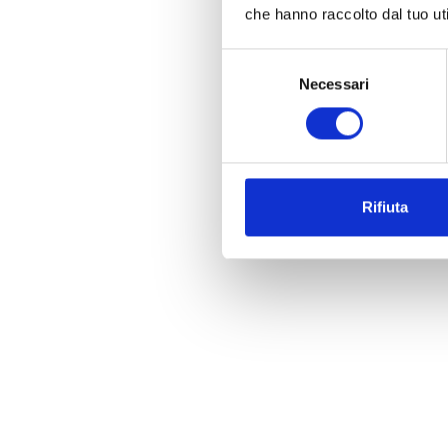
che hanno raccolto dal tuo uti
Selezione
Necessari
del
consenso
Rifiuta