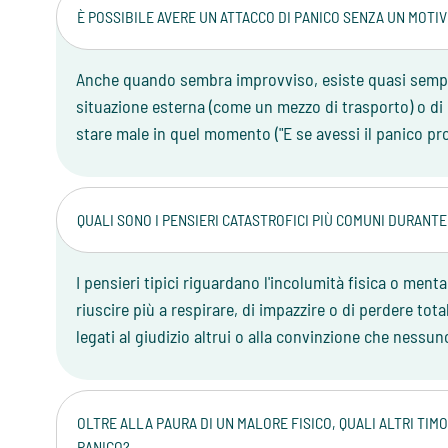
È POSSIBILE AVERE UN ATTACCO DI PANICO SENZA UN MOTI
Anche quando sembra improvviso, esiste quasi sempre
situazione esterna (come un mezzo di trasporto) o di 
stare male in quel momento ("E se avessi il panico pro
QUALI SONO I PENSIERI CATASTROFICI PIÙ COMUNI DURANT
I pensieri tipici riguardano l'incolumità fisica o ment
riuscire più a respirare, di impazzire o di perdere to
legati al giudizio altrui o alla convinzione che nessuno
OLTRE ALLA PAURA DI UN MALORE FISICO, QUALI ALTRI TI
PANICO?