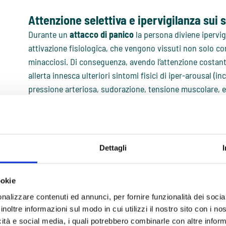
Attenzione selettiva e ipervigilanza sui s
Durante un
attacco di panico
la persona diviene ipervigi
attivazione fisiologica, che vengono vissuti non solo co
minacciosi. Di conseguenza, avendo l’attenzione costante
allerta innesca ulteriori sintomi fisici di iper-arousal (
pressione arteriosa, sudorazione, tensione muscolare, e
Catastrofizzazione e interpretazione er
La
catastrofizzazione
rappresenta il vero ingrediente s
dell’
attacco di panico
.
Dettagli
Nel contesto di un
attacco di panico
, i sintomi fisici 
pericolo gravissimo per l’incolumità della persona e/o per 
ookie
includono “sto per avere un infarto”, “sto per morire”, “n
nalizzare contenuti ed annunci, per fornire funzionalità dei socia
“sto per svenire”, “sto impazzendo”. In aggiunta, possono
inoltre informazioni sul modo in cui utilizzi il nostro sito con i n
dell’altro come supporto e come aiuto “nessuno mi aiute
icità e social media, i quali potrebbero combinarle con altre inform