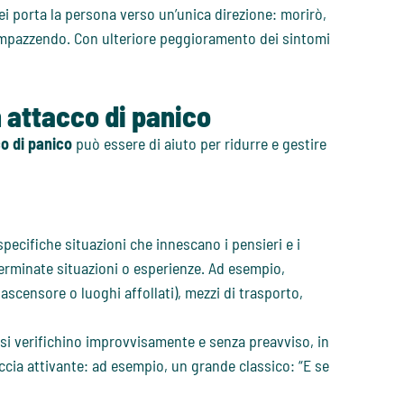
rei porta la persona verso un’unica direzione: morirò,
o impazzendo. Con ulteriore peggioramento dei sintomi
 attacco di panico
o di panico
può essere di aiuto per ridurre e gestire
ecifiche situazioni che innescano i pensieri e i
erminate situazioni o esperienze. Ad esempio,
scensore o luoghi affollati), mezzi di trasporto,
si verifichino improvvisamente e senza preavviso, in
cia attivante: ad esempio, un grande classico: “E se