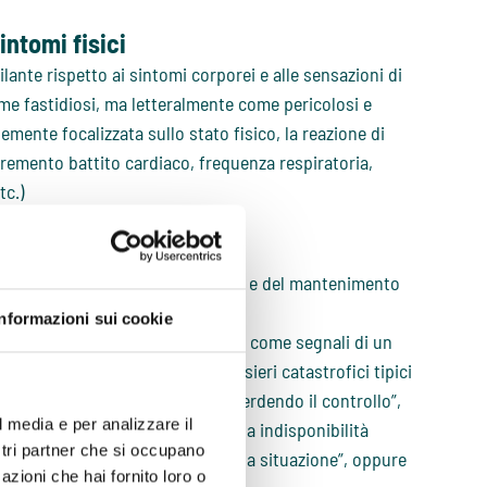
intomi fisici
lante rispetto ai sintomi corporei e alle sensazioni di
me fastidiosi, ma letteralmente come pericolosi e
mente focalizzata sullo stato fisico, la reazione di
incremento battito cardiaco, frequenza respiratoria,
tc.)
ronea
egreto e la chiave dell’insorgenza e del mantenimento
Informazioni sui cookie
vengono erroneamente interpretati come segnali di un
il suo senso di controllo: i pensieri catastrofici tipici
on riesco più a respirare”, “sto perdendo il controllo”,
l media e per analizzare il
 esservi pensieri secondari, sulla indisponibilità
ostri partner che si occupano
rà”, “non posso fuggire da questa situazione”, oppure
azioni che hai fornito loro o