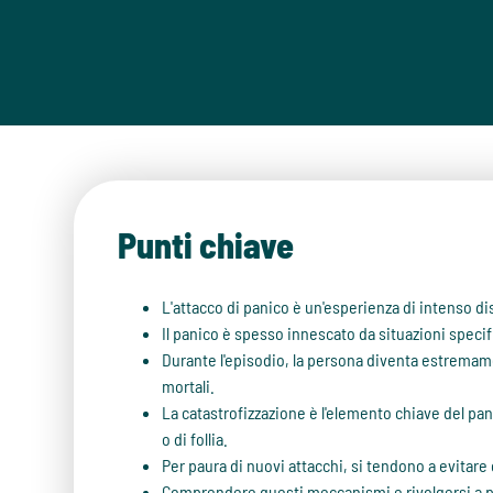
Punti chiave
L'attacco di panico è un'esperienza di intenso di
Il panico è spesso innescato da situazioni specifi
Durante l'episodio, la persona diventa estremam
mortali.
La catastrofizzazione è l'elemento chiave del pan
o di follia.
Per paura di nuovi attacchi, si tendono a evitar
Comprendere questi meccanismi e rivolgersi a pe