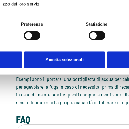
anche di timore del giudizio e di umiliazione “penseran
lizzo dei loro servizi.
Evitamenti e comportamenti di prevenzi
L’evitamento è la principale strategia disfunzionale per 
Preferenze
Statistiche
attacco di panico
. Misura estrema per prevenirne anche
evitare le situazioni e le esperienze che potrebbero inne
è vero che nel breve termine l’
evitamento
o la fuga poss
termine la peggiorano.
Accetta selezionati
Similmente, i comportamenti di prevenzione della minac
catastrofe temuta.
Esempi sono il portarsi una bottiglietta di acqua per cal
per agevolare la fuga in caso di necessità; prima di recar
in caso di malore. Anche questi comportamenti sono dis
senso di fiducia nella propria capacità di tollerare e reg
FAQ