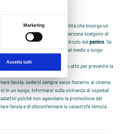
no che sono inadeguata”.
one della minaccia
tentare di tenere a bada la possibilità che insorga un
Marketing
 solo una remota possibilità, le persone scelgono di
scare l’ansia e di conseguenza il circolo del
panico
. Se
ono prevenire o ridurre l’ansia, nel medio e lungo
Accetta tutti
cia sono comportamenti messi in atto per prevenire la
mare l’ansia, sedersi sempre verso l’esterno al cinema
si in un luogo, informarsi sulla vicinanza di ospedali
adattivi poiché non agevolano la promozione del
olare l’ansia e di disconfermare la catastrofe temuta.