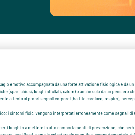
sagio emotivo accompagnata da una forte attivazione fisiologica e da un "
che (spazi chiusi, luoghi affollati, calore) o anche solo da un pensiero ch
ente attenta ai propri segnali corporei (battito cardiaco, respiro), per
ico; i sintomi fisici vengono interpretati erroneamente come segnali di u
e certi luoghi o a mettere in atto comportamenti di prevenzione, che però
rcorsi qualificati, come la psicoterapia cognitivo-comportamentale, è f