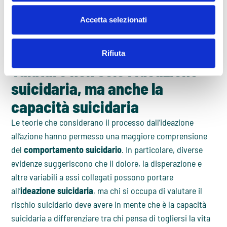
variabili (che fluttuano in risposta a fattori ambientali e
Accetta selezionati
individuali) la cui interazione determina il comportamento
suicidario.
Rifiuta
Valutare non solo l’ideazione
suicidaria, ma anche la
capacità suicidaria
Le teorie che considerano il processo dall’ideazione
all’azione hanno permesso una maggiore comprensione
del
comportamento suicidario
. In particolare, diverse
evidenze suggeriscono che il dolore, la disperazione e
altre variabili a essi collegati possono portare
all’
ideazione suicidaria
, ma chi si occupa di valutare il
rischio suicidario deve avere in mente che è la capacità
suicidaria a differenziare tra chi pensa di togliersi la vita