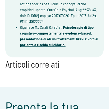
action theories of suicide: a conceptual and
empirical update. Curr Opin Psychol. Aug;22:38-43.
doi: 10.1016/j.copsyc.2017.07.020. Epub 2017 Jul 24.
PMID: 30122276.
Riganese M., Calati R. (2019).
Psicoterapie di tipo
cognitivo-comportamentale evidence-based:
presentazione di alcuni trattamenti brevi rivolti al
paziente a rischio suicidario.
Articoli correlati
Prenota la tua