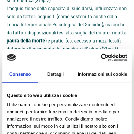
si intensifica (Step 2).
L’acquisizione della capacità di suicidarsi, influenzata non
solo da fattori acquisiti (come sostenuto anche dalla
Teoria Interpersonale Psicologica del Suicidio), ma anche
da fattori disposizionali (es. alta soglia del dolore, ridotta
paura della morte
) e pratici (es. accesso a mezzi letali),
determina il passaggio dal pensiero all’azione (Step 3).
Teoria della vulnerabilità fluida
Sviluppata da Rudd nel 2006 a partire dal concetto
Consenso
Dettagli
Informazioni sui cookie
cognitivo-comportamentale “suicidal mode” di
A. T. Beck
,
è un approccio cognitivo alla comprensione del
rischio
Questo sito web utilizza i cookie
suicidario
.
Utilizziamo i cookie per personalizzare contenuti ed
Secondo il modello di Beck, in presenza di fattori di
annunci, per fornire funzionalità dei social media e per
rischio (es. vulnerabilità genetica,
storie di abuso
), fattori
analizzare il nostro traffico. Condividiamo inoltre
di vita scatenanti (es. perdita di lavoro, lutto) possono
informazioni sul modo in cui utilizzi il nostro sito con i
portare all’attivazione del cosiddetto “suicidal mode”,
nostri partner che si occupano di analisi dei dati web,