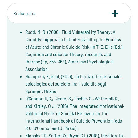
Bibliografia
Rudd, M. D. (2006). Fluid Vulnerability Theory: A
Cognitive Approach to Understanding the Process
of Acute and Chronic Suicide Risk. In T. E. Ellis (Ed.),
Cognition and suicide: Theory, research, and
therapy (pp. 355–368). American Psychological
Association.
Giampieri, E. et al. (2013). La teoria interpersonale-
psicologica del suicidio. In: Il suicidio oggi.
Springer, Milano.
O’Connor, R.C., Cleare, S., Eschle, S., Wetherall, K.
and Kirtley, O.J. (2016). The Integrated Motivational-
Volitional Model of Suicidal Behavior. In The
International Handbook of Suicide Prevention (eds
R.C. O’Connor and J. Pirkis).
Klonsky ED, Saffer BY, Bryan CJ. (2018). Ideation-to-