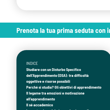
Prenota la tua prima seduta con
INDICE
Studiare con un Disturbo Specifico
dell’Apprendimento (DSA): tra difficoltà
oggettive e risorse possibili
Perché si studia? Gli obiettivi di apprendimento
Il legame tra emozioni e motivazione
all’apprendimento
Il sé accademico