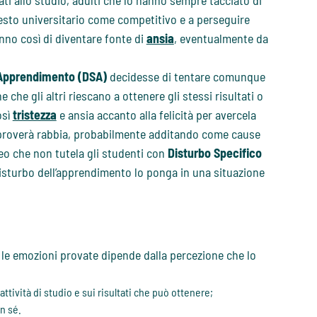
cati allo studio, adulti che lo hanno sempre tacciato di
esto universitario come competitivo e a perseguire
anno così di diventare fonte di
ansia
, eventualmente da
l’Apprendimento (DSA)
decidesse di tentare comunque
che gli altri riescano a ottenere gli stessi risultati o
osì
tristezza
e ansia accanto alla felicità per avercela
e proverà rabbia, probabilmente additando come cause
neo che non tutela gli studenti con
Disturbo Specifico
il disturbo dell’apprendimento lo ponga in una situazione
o le emozioni provate dipende dalla percezione che lo
 attività di studio e sui risultati che può ottenere;
in sé.