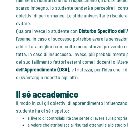
fallimenti, risultati che non rispecchiano gli sforzi dedi
scarso impegno, lo studente tenderà a percepire il cont
obiettivi di performance. Le sfide universitarie rischier
evitare.
Qualora invece lo studente con
Disturbo Specifico del
l’esame, in caso di successo potrebbe avere la sensazione 
addirittura migliori con molto meno sforzo, provando c
fatta; in caso di insuccesso, invece, più probabilment
del suo fallimento fattori esterni come i docenti o l’Ate
dell’Apprendimento (DSA)
, e tristezza, per l’idea che 
di svantaggio rispetto agli altri.
Il sé accademico
Il modo in cui gli obiettivi di apprendimento influenzan
studente ha di sé rispetto:
al livello di controllabilità che sente di avere sulla propria
al valore che attribuisce ai risultati ottenuti e allo studio 