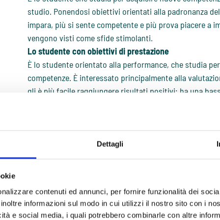
studio. Ponendosi obiettivi orientati alla padronanza dell
impara, più si sente competente e più prova piacere a imp
vengono visti come sfide stimolanti.
Lo studente con obiettivi di prestazione
È lo studente orientato alla performance, che studia per 
competenze. È interessato principalmente alla valutazion
gli è più facile raggiungere risultati positivi; ha una ba
difficili o di trarre piacere dallo studio in sé.
Lo stile motivazionale adottato è legato al modo con cui 
apprendimento
(approccio o
evitamento
) e suscita
emo
Dettagli
Il legame tra emozioni e moti
Gli stati d’animo che uno studente prova verso lo studio 
ookie
obiettivi di apprendimento assunti dal contesto (es. la cla
nalizzare contenuti ed annunci, per fornire funzionalità dei socia
apprendimento che lo studente decide di perseguire. Que
inoltre informazioni sul modo in cui utilizzi il nostro sito con i n
feedback, influenzano gli stati d’animo di partenza. Si 
icità e social media, i quali potrebbero combinarle con altre inform