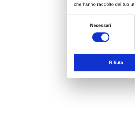
che hanno raccolto dal tuo uti
Selezione
Necessari
del
consenso
Rifiuta