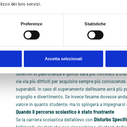
lizzo dei loro servizi.
Linnenbrink e Pintrich (2002).
Come afferma la d.ssa Sini nel capitolo “
Aspetti emotivi 
libro “
DSA: Percorsi inclusivi in università
” (2024) uno s
Preferenze
Statistiche
(DSA)
si approccerà al mondo universitario con stati d’
scolastico.
Quando il percorso scolastico è stato gratificante
Uno studente con
Disturbo Specifico dell’Apprendimen
discrete gratificazioni e risultati soddisfacenti è più pr
Accetta selezionati
positivo; tenderà a percepire più facilmente il nuovo 
obiettivi di padronanza e quindi sarà più motivato a st
via via più difficili per acquisire sempre più conoscenze
superabili, in caso di superamento dell’esame avrà più p
orgoglio e divertimento. Se invece l’esame dovesse anda
valore in quanto studente, ma lo spingerà a impegnarsi 
Quando il percorso scolastico è stato frustrante
Se la carriera scolastica dell’allievo con
Disturbo Specif