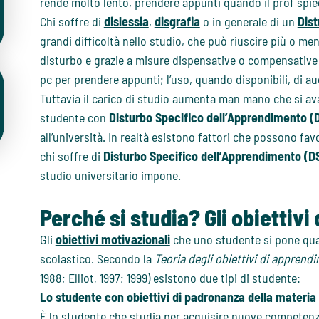
rende molto lento, prendere appunti quando il prof spieg
Chi soffre di
dislessia
,
disgrafia
o in generale di un
Dist
grandi difficoltà nello studio, che può riuscire più o men
disturbo e grazie a misure dispensative o compensative co
pc per prendere appunti; l’uso, quando disponibili, di aud
Tuttavia il carico di studio aumenta man mano che si av
studente con
Disturbo Specifico dell’Apprendimento 
all’università. In realtà esistono fattori che possono fa
chi soffre di
Disturbo Specifico dell’Apprendimento (D
studio universitario impone.
Perché si studia? Gli obiettiv
Gli
obiettivi motivazionali
che uno studente si pone qua
scolastico. Secondo la
Teoria degli obiettivi di appren
1988; Elliot, 1997; 1999) esistono due tipi di studente:
Lo studente con obiettivi di padronanza della materia
È lo studente che studia per acquisire nuove competenze