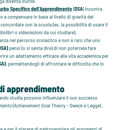
a diventa inutile.
urbo Specifico dell’Apprendimento
(
DSA
) incontra
o a compensare in base al livello di gravità del
ncordate con la scuola (es. la possibilità di usare il
iolibri o videolezioni da cui studiare).
anza nel percorso scolastico e non è raro che uno
(DSA)
pensi (o si senta dire) di non potercela fare
vorire un adattamento efficace alla vita accademica per
SA)
, permettendogli di affrontare le difficoltà che lo
i di apprendimento
ndo studia possono influenzare il suo successo
dimento
(Achievement Goal Theory – Dweck e Legget,
 e per il piacere di padroneggiare gli argomenti di