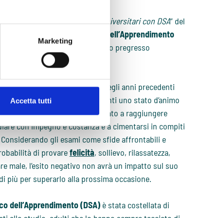
e motivazionali degli studenti universitari con DSA
” del
tudente con
Disturbo Specifico dell’Apprendimento
Marketing
animo differenti a seconda del suo pregresso
to (DSA)
che ha sperimentato negli anni precedenti
obabile che all’università sperimenti uno stato d’animo
Accetta tutti
ambiente come un contesto orientato a raggiungere
udiare con impegno e costanza e a cimentarsi in compiti
. Considerando gli esami come sfide affrontabili e
robabilità di provare
felicità
, sollievo, rilassatezza,
re male, l’esito negativo non avrà un impatto sul suo
di più per superarlo alla prossima occasione.
ico dell’Apprendimento (DSA)
è stata costellata di