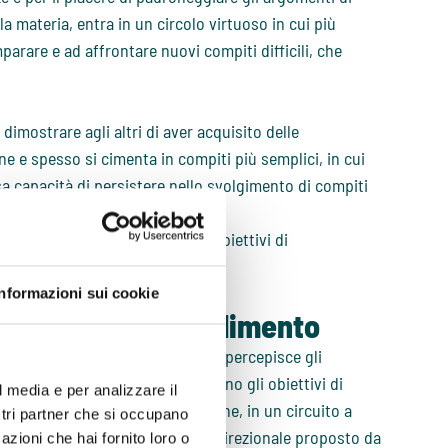
a materia, entra in un circolo virtuoso in cui più
arare e ad affrontare nuovi compiti difficili, che
dimostrare agli altri di aver acquisito delle
e e spesso si cimenta in compiti più semplici, in cui
ssa capacità di persistere nello svolgimento di compiti
lo studente persegue i propri obiettivi di
zioni
specifiche.
Informazioni sui cookie
vazione all’apprendimento
influiscono sul modo in cui egli percepisce gli
sse); essi a loro volta influenzano gli obiettivi di
l media e per analizzare il
sti ultimi suscitano emozioni che, in un circuito a
ostri partner che si occupano
tratta del Modello Asimmetrico Bidirezionale proposto da
azioni che hai fornito loro o