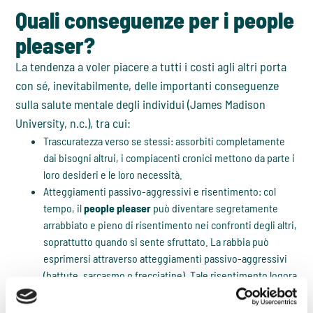
Quali conseguenze per i people
pleaser?
La tendenza a voler piacere a tutti i costi agli altri porta
con sé, inevitabilmente, delle importanti conseguenze
sulla salute mentale degli individui (James Madison
University, n.c.), tra cui:
Trascuratezza verso se stessi: assorbiti completamente
dai bisogni altrui, i compiacenti cronici mettono da parte i
loro desideri e le loro necessità.
Atteggiamenti passivo-aggressivi e risentimento: col
tempo, il
people pleaser
può diventare segretamente
arrabbiato e pieno di risentimento nei confronti degli altri,
soprattutto quando si sente sfruttato. La rabbia può
esprimersi attraverso atteggiamenti passivo-aggressivi
(battute, sarcasmo o frecciatine). Tale risentimento logora
lentamente le relazioni.
Incapacità di godere appieno della compagnia delle