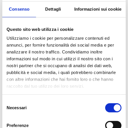
persone: l’eccessiva tendenza a compiacere gli altri può
Consenso
Dettagli
Informazioni sui cookie
ridurre il piacere dello stare in compagnia e rendere fonte
di
stress
e
ansia
anche le attività più divertenti.
Stress e
depressione
: dover rispondere sempre alle
Questo sito web utilizza i cookie
aspettative altrui rischia di ingabbiare le persone in una
Utilizziamo i cookie per personalizzare contenuti ed
spirale di stress (quando le richieste da gestire sono tante
annunci, per fornire funzionalità dei social media e per
e/o eccessive) e depressione (quando ci si rende conto
analizzare il nostro traffico. Condividiamo inoltre
che si è apprezzati solo se si risponde ai bisogni degli
informazioni sul modo in cui utilizzi il nostro sito con i
altri).
nostri partner che si occupano di analisi dei dati web,
pubblicità e social media, i quali potrebbero combinarle
Non tutto è perduto: alcune
con altre informazioni che hai fornito loro o che hanno
raccolto dal tuo utilizzo dei loro servizi.
strategie per liberarsi dal
people pleasing
Selezione
Necessari
Come ci ricorda Juli Fraga, l’eccessiva tendenza a
del
consenso
compiacere gli altri è spesso legata alla paura della
perdita. Probabilmente si teme di perdere il rispetto o
Preferenze