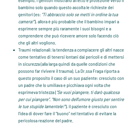
esempio, i genitori mostrano affetto e protezione verso il
bambino solo quando questo ascolta le richieste dei
genitori (es:
“Ti abbraccio solo se metti in ordine la tua
camera!”
), allora è più probabile che il bambino impari a
esprimere sempre più raramente i suoi bisogni e a
comprendere che può ricevere amore solo facendo ciò
che gli altri vogliono.
Traumi relazionali: la tendenza a compiacere gli altri nasce
come tentativo di tenersi lontani dai pericoli e di mettersi
in sicurezza (alla larga quindi da quelle condizioni che
possono far rivivere il trauma). La Dr.ssa Fraga riporta a
questo proposito il caso di un suo paziente: cresciuto con
un padre che lo umiliava e picchiava ogni volta che
esprimeva tristezza (
“Se vuoi piangere, ti darò qualcosa
per cui piangere”
,
“Non sono dell’umore giusto per sentire
le tue stupide lamentele!”
), il paziente è cresciuto con
l’idea di dover fare il “buono” nel tentativo di evitare la
pericolosa reazione del padre.