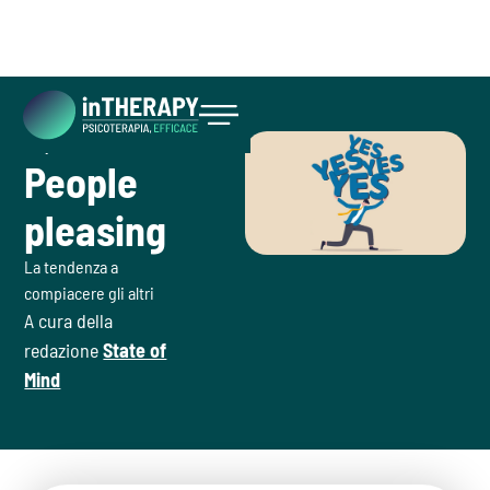
July 8, 2026
Inizia ora
People
pleasing
La tendenza a
compiacere gli altri
A cura della
redazione
State of
Mind