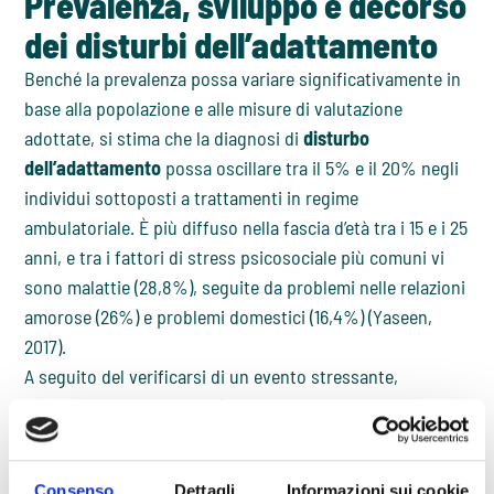
Prevalenza, sviluppo e decorso
dei disturbi dell’adattamento
Benché la prevalenza possa variare significativamente in
base alla popolazione e alle misure di valutazione
adottate, si stima che la diagnosi di
disturbo
dell’adattamento
possa oscillare tra il 5% e il 20% negli
individui sottoposti a trattamenti in regime
ambulatoriale. È più diffuso nella fascia d’età tra i 15 e i 25
anni, e tra i fattori di stress psicosociale più comuni vi
sono malattie (28,8%), seguite da problemi nelle relazioni
amorose (26%) e problemi domestici (16,4%) (Yaseen,
2017).
A seguito del verificarsi di un evento stressante,
l’insorgenza del disturbo è generalmente immediata
(entro pochi giorni) e la durata si esaurisce entro 6 mesi,
salvo diventare persistente nel caso l’evento stressante e
Consenso
Dettagli
Informazioni sui cookie