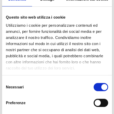
le sue conseguenze continuino.
Disturbi dell’adattamento e
Questo sito web utilizza i cookie
reazioni allo stress
Utilizziamo i cookie per personalizzare contenuti ed
annunci, per fornire funzionalità dei social media e per
Un
disturbo dell’adattamento
differisce dal comune
analizzare il nostro traffico. Condividiamo inoltre
“sentirsi stressati”, che comporta cambiamenti
informazioni sul modo in cui utilizzi il nostro sito con i
temporanei nei pensieri, nelle reazioni emotive e nei
nostri partner che si occupano di analisi dei dati web,
comportamenti di chi sperimenta lo stress. Al contrario,
pubblicità e social media, i quali potrebbero combinarle
un individuo con un
disturbo dell’adattamento
mostra
con altre informazioni che hai fornito loro o che hanno
un insieme di reazioni a un fattore di stress, che supera
raccolto dal tuo utilizzo dei loro servizi.
quanto ci si potrebbe comunemente aspettare (anche in
relazione alla cultura d’appartenenza) e interferisce col
Selezione
suo funzionamento quotidiano.
Necessari
del
Generalmente, di fronte al verificarsi di un avvenimento
consenso
stressante (ad esempio, un lutto, una separazione, un
Preferenze
trasferimento, una malattia ecc.) le persone sviluppano