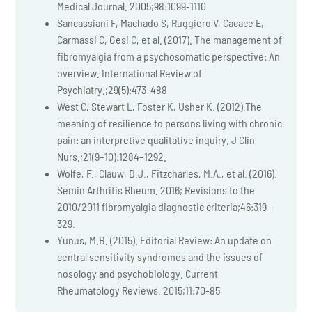
Medical Journal. 2005;98:1099-1110
Sancassiani F, Machado S, Ruggiero V, Cacace E,
Carmassi C, Gesi C, et al. (2017). The management of
fibromyalgia from a psychosomatic perspective: An
overview. International Review of
Psychiatry.;29(5):473-488
West C, Stewart L, Foster K, Usher K. (2012).The
meaning of resilience to persons living with chronic
pain: an interpretive qualitative inquiry. J Clin
Nurs.;21(9–10):1284–1292.
Wolfe, F., Clauw, D.J., Fitzcharles, M.A., et al. (2016).
Semin Arthritis Rheum. 2016; Revisions to the
2010/2011 fibromyalgia diagnostic criteria;46:319–
329.
Yunus, M.B. (2015). Editorial Review: An update on
central sensitivity syndromes and the issues of
nosology and psychobiology. Current
Rheumatology Reviews. 2015;11:70-85