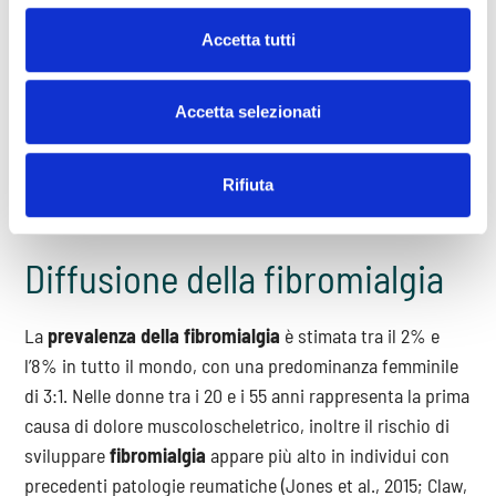
e la presenza di sintomi cronici sconvolgono gli equilibri
Accetta tutti
familiari, l’identità e la fiducia in se stessi delle persone
affette.
La presenza di supporto sociale può potenziare gli effetti
Accetta selezionati
dei trattamenti disponibili, influenzando positivamente la
gestione dei sintomi e il funzionamento globale della
Rifiuta
persona (West et al., 2012).
Diffusione della fibromialgia
La
prevalenza della fibromialgia
è stimata tra il 2% e
l’8% in tutto il mondo, con una predominanza femminile
di 3:1. Nelle donne tra i 20 e i 55 anni rappresenta la prima
causa di dolore muscoloscheletrico, inoltre il rischio di
sviluppare
fibromialgia
appare più alto in individui con
precedenti patologie reumatiche (Jones et al., 2015; Claw,