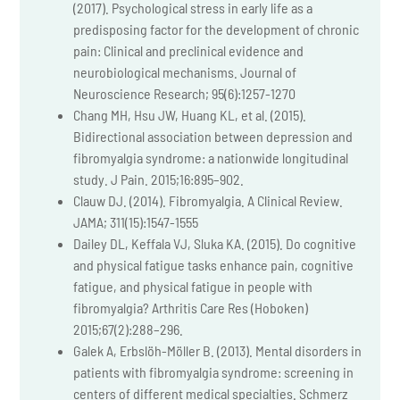
(2017). Psychological stress in early life as a
predisposing factor for the development of chronic
pain: Clinical and preclinical evidence and
neurobiological mechanisms. Journal of
Neuroscience Research; 95(6):1257-1270
Chang MH, Hsu JW, Huang KL, et al. (2015).
Bidirectional association between depression and
fibromyalgia syndrome: a nationwide longitudinal
study. J Pain. 2015;16:895–902.
Clauw DJ. (2014). Fibromyalgia. A Clinical Review.
JAMA; 311(15):1547-1555
Dailey DL, Keffala VJ, Sluka KA. (2015). Do cognitive
and physical fatigue tasks enhance pain, cognitive
fatigue, and physical fatigue in people with
fibromyalgia? Arthritis Care Res (Hoboken)
2015;67(2):288–296.
Galek A, Erbslöh-Möller B. (2013). Mental disorders in
patients with fibromyalgia syndrome: screening in
centers of different medical specialties. Schmerz