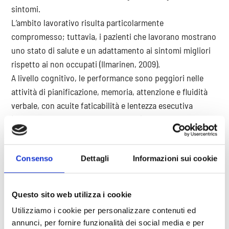
sintomi.
L’ambito lavorativo risulta particolarmente
compromesso; tuttavia, i pazienti che lavorano mostrano
uno stato di salute e un adattamento ai sintomi migliori
rispetto ai non occupati (Ilmarinen, 2009).
A livello cognitivo, le performance sono peggiori nelle
attività di pianificazione, memoria, attenzione e fluidità
verbale, con acuite faticabilità e lentezza esecutiva
(Dailey et al., 2005; Glass et al., 2005).
Frequenti sono i pensieri catastrofici sul dolore, come
l’idea di non riuscire a gestirlo, o di un dolore peggio di
Consenso
Dettagli
Informazioni sui cookie
quanto non sia in realtà, la sensazione di perdita di
controllo e la tendenza alla ruminazione, pensieri che
aumentano la percezione o la previsione del dolore
Questo sito web utilizza i cookie
stesso (Baastrup et al., 2016).
Utilizziamo i cookie per personalizzare contenuti ed
Possono essere rilevati disturbi mentali concomitanti,
annunci, per fornire funzionalità dei social media e per