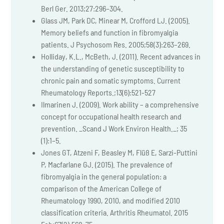
Berl Ger. 2013;27:296–304.
Glass JM, Park DC, Minear M, Crofford LJ. (2005).
Memory beliefs and function in fibromyalgia
patients. J Psychosom Res. 2005;58(3):263–269.
Holliday, K.L., McBeth, J. (2011). Recent advances in
the understanding of genetic susceptibility to
chronic pain and somatic symptoms. Current
Rheumatology Reports.;13(6):521-527
Ilmarinen J. (2009). Work ability – a comprehensive
concept for occupational health research and
prevention. _Scand J Work Environ Health._; 35
(1):1–5.
Jones GT, Atzeni F, Beasley M, Flüß E, Sarzi-Puttini
P, Macfarlane GJ. (2015). The prevalence of
fibromyalgia in the general population: a
comparison of the American College of
Rheumatology 1990, 2010, and modified 2010
classification criteria. Arthritis Rheumatol. 2015