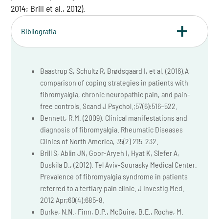
2014; Brill et al., 2012).
Bibliografia
Baastrup S, Schultz R, Brødsgaard I, et al. (2016).A
comparison of coping strategies in patients with
fibromyalgia, chronic neuropathic pain, and pain-
free controls. Scand J Psychol.;57(6):516–522.
Bennett, R.M. (2009). Clinical manifestations and
diagnosis of fibromyalgia. Rheumatic Diseases
Clinics of North America, 35(2) 215-232.
Brill S, Ablin JN, Goor-Aryeh I, Hyat K, Slefer A,
Buskila D., (2012). Tel Aviv-Sourasky Medical Center.
Prevalence of fibromyalgia syndrome in patients
referred to a tertiary pain clinic. J Investig Med.
2012 Apr;60(4):685-8.
Burke, N.N., Finn, D.P., McGuire, B.E., Roche, M.