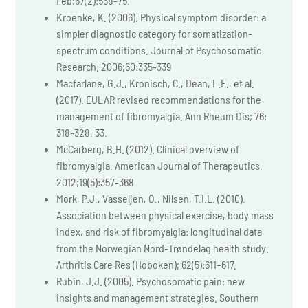
Feb;67(2):568-75.
Kroenke, K. (2006). Physical symptom disorder: a
simpler diagnostic category for somatization-
spectrum conditions. Journal of Psychosomatic
Research. 2006;60:335-339
Macfarlane, G.J., Kronisch, C., Dean, L.E., et al.
(2017). EULAR revised recommendations for the
management of fibromyalgia. Ann Rheum Dis; 76:
318-328. 33.
McCarberg, B.H. (2012). Clinical overview of
fibromyalgia. American Journal of Therapeutics.
2012;19(5):357-368
Mork, P.J., Vasseljen, O., Nilsen, T.I.L. (2010).
Association between physical exercise, body mass
index, and risk of fibromyalgia: longitudinal data
from the Norwegian Nord-Trøndelag health study.
Arthritis Care Res (Hoboken); 62(5):611–617.
Rubin, J.J. (2005). Psychosomatic pain: new
insights and management strategies. Southern