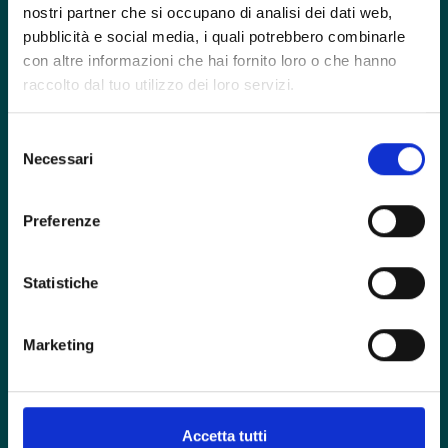
nostri partner che si occupano di analisi dei dati web,
pubblicità e social media, i quali potrebbero combinarle
con altre informazioni che hai fornito loro o che hanno
raccolto dal tuo utilizzo dei loro servizi.
Selezione
Foro Buonaparte, 57 - 20121 Milano
Necessari
del
contactcenter@intherapy.it
consenso
Preferenze
02 00705120
Hai un emergenza?
Statistiche
Marketing
Domande frequenti
Il nostro metodo
Chi siamo
Videogallery
Cosa facciamo
Contattaci
Accetta tutti
Aziende
Direttore Sanitario:
Sandra