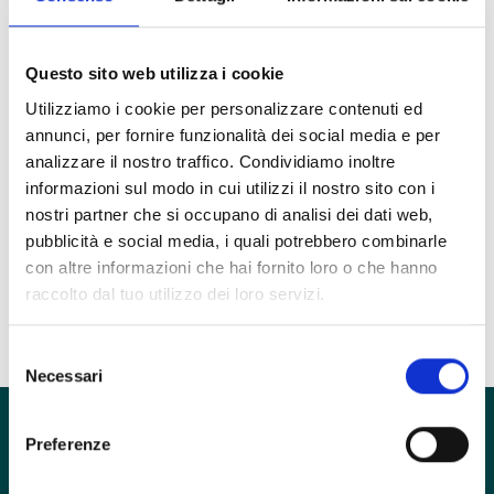
Elena Cau
Psicoterapeuta
Questo sito web utilizza i cookie
Utilizziamo i cookie per personalizzare contenuti ed
annunci, per fornire funzionalità dei social media e per
Unità Clinica
analizzare il nostro traffico. Condividiamo inoltre
Depressione e Disturbi dell'umore
informazioni sul modo in cui utilizzi il nostro sito con i
Ruolo
nostri partner che si occupano di analisi dei dati web,
Psicoterapeuta
pubblicità e social media, i quali potrebbero combinarle
con altre informazioni che hai fornito loro o che hanno
Esercita in
raccolto dal tuo utilizzo dei loro servizi.
inTHERAPY
Selezione
Necessari
del
consenso
Preferenze