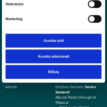
Statistiche
Foro Buonaparte, 57 - 20121 Milano
Marketing
contactcenter@intherapy.it
02 00705120
Accetta tutti
Hai un emergenza?
Accetta selezionati
Domande frequenti
Il nostro metodo
Rifiuta
Chi siamo
Videogallery
Cosa facciamo
Contattaci
Aziende
Direttore Sanitario:
Sandra
Sassaroli
Albo dei Medici Chirurghi di
Milano al