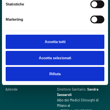
Statistiche
Foro Buonaparte, 57 - 20121 Milano
Marketing
contactcenter@intherapy.it
02 00705120
Accetta tutti
Hai un emergenza?
Accetta selezionati
Domande frequenti
Il nostro metodo
Rifiuta
Chi siamo
Videogallery
Cosa facciamo
Contattaci
Aziende
Direttore Sanitario:
Sandra
Sassaroli
Albo dei Medici Chirurghi di
Milano al