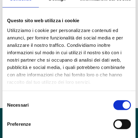
Elena Parise
Psicoterapeuta
Questo sito web utilizza i cookie
Utilizziamo i cookie per personalizzare contenuti ed
annunci, per fornire funzionalità dei social media e per
Unità Clinica
analizzare il nostro traffico. Condividiamo inoltre
Disturbi di Personalità
informazioni sul modo in cui utilizzi il nostro sito con i
Ruolo
nostri partner che si occupano di analisi dei dati web,
Psicoterapeuta
pubblicità e social media, i quali potrebbero combinarle
con altre informazioni che hai fornito loro o che hanno
Esercita in
raccolto dal tuo utilizzo dei loro servizi.
inTHERAPY
Selezione
Necessari
del
consenso
Preferenze