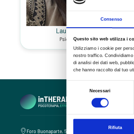
Consenso
Laura Vescovi
Psicoterapeuta
Questo sito web utilizza i c
Utilizziamo i cookie per perso
nostro traffico. Condividiamo 
di analisi dei dati web, pubbl
che hanno raccolto dal tuo uti
Selezione
Necessari
del
consenso
Rifiuta
Foro Buonaparte, 57 - 20121 Milano