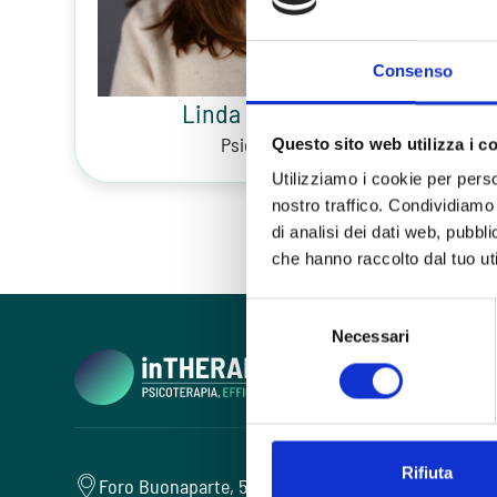
Consenso
Linda Papavangjeli
Psicoterapeuta
Questo sito web utilizza i c
Utilizziamo i cookie per perso
nostro traffico. Condividiamo 
di analisi dei dati web, pubbl
che hanno raccolto dal tuo uti
Selezione
Necessari
del
consenso
Rifiuta
Foro Buonaparte, 57 - 20121 Milano