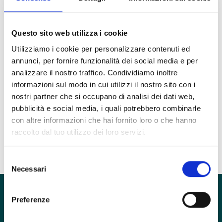
Pamela Beatrice Ciociola
Psicoterapeuta
Questo sito web utilizza i cookie
Utilizziamo i cookie per personalizzare contenuti ed
annunci, per fornire funzionalità dei social media e per
Unità Clinica
analizzare il nostro traffico. Condividiamo inoltre
Disturbo Borderline
informazioni sul modo in cui utilizzi il nostro sito con i
Ruolo
nostri partner che si occupano di analisi dei dati web,
Psicoterapeuta
pubblicità e social media, i quali potrebbero combinarle
con altre informazioni che hai fornito loro o che hanno
Esercita in
raccolto dal tuo utilizzo dei loro servizi.
inTHERAPY
Selezione
Necessari
del
consenso
Preferenze