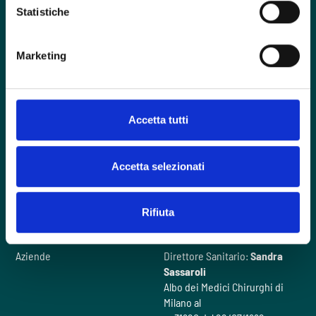
Statistiche
Foro Buonaparte, 57 - 20121 Milano
Marketing
contactcenter@intherapy.it
02 00705120
Accetta tutti
Hai un emergenza?
Accetta selezionati
Domande frequenti
Il nostro metodo
Rifiuta
Chi siamo
Videogallery
Cosa facciamo
Contattaci
Aziende
Direttore Sanitario:
Sandra
Sassaroli
Albo dei Medici Chirurghi di
Milano al