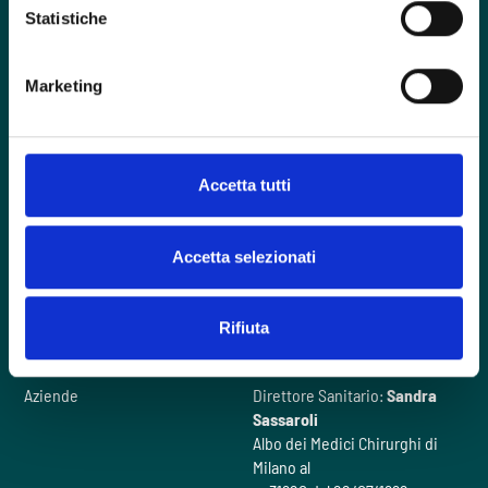
Statistiche
Foro Buonaparte, 57 - 20121 Milano
Marketing
contactcenter@intherapy.it
02 00705120
Accetta tutti
Hai un emergenza?
Accetta selezionati
Domande frequenti
Il nostro metodo
Rifiuta
Chi siamo
Videogallery
Cosa facciamo
Contattaci
Aziende
Direttore Sanitario:
Sandra
Sassaroli
Albo dei Medici Chirurghi di
Milano al