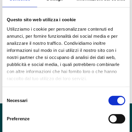
Pamela Filiberto
Psicoterapeuta
Questo sito web utilizza i cookie
Utilizziamo i cookie per personalizzare contenuti ed
annunci, per fornire funzionalità dei social media e per
Unità Clinica
analizzare il nostro traffico. Condividiamo inoltre
Disturbo Borderline
informazioni sul modo in cui utilizzi il nostro sito con i
Ruolo
nostri partner che si occupano di analisi dei dati web,
Psicoterapeuta
pubblicità e social media, i quali potrebbero combinarle
con altre informazioni che hai fornito loro o che hanno
Esercita in
raccolto dal tuo utilizzo dei loro servizi.
inTHERAPY
Selezione
Necessari
del
consenso
Preferenze