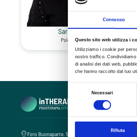
Consenso
Sara Palmieri
Psicoterapeuta
Questo sito web utilizza i c
Utilizziamo i cookie per perso
nostro traffico. Condividiamo 
di analisi dei dati web, pubbl
che hanno raccolto dal tuo uti
Selezione
Necessari
del
consenso
Rifiuta
Foro Buonaparte, 57 - 20121 Milano