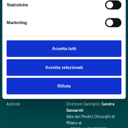
Statistiche
Foro Buonaparte, 57 - 20121 Milano
Marketing
contactcenter@intherapy.it
02 00705120
Accetta tutti
Hai un emergenza?
Accetta selezionati
Domande frequenti
Il nostro metodo
Rifiuta
Chi siamo
Videogallery
Cosa facciamo
Contattaci
Aziende
Direttore Sanitario:
Sandra
Sassaroli
Albo dei Medici Chirurghi di
Milano al