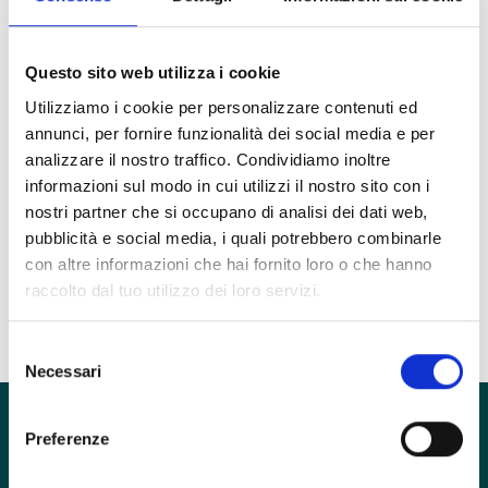
Silvia Dioni
Psicoterapeuta
Questo sito web utilizza i cookie
Utilizziamo i cookie per personalizzare contenuti ed
annunci, per fornire funzionalità dei social media e per
Unità Clinica
analizzare il nostro traffico. Condividiamo inoltre
Depressione e Disturbi dell'umore
informazioni sul modo in cui utilizzi il nostro sito con i
Ruolo
nostri partner che si occupano di analisi dei dati web,
Psicoterapeuta
pubblicità e social media, i quali potrebbero combinarle
con altre informazioni che hai fornito loro o che hanno
Esercita in
raccolto dal tuo utilizzo dei loro servizi.
inTHERAPY
Selezione
Necessari
del
consenso
Preferenze