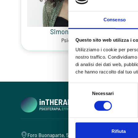
Consenso
Simona Pappacena
Psicoterapeuta
Questo sito web utilizza i c
Utilizziamo i cookie per perso
nostro traffico. Condividiamo 
di analisi dei dati web, pubbl
che hanno raccolto dal tuo uti
Selezione
Necessari
del
consenso
Rifiuta
Foro Buonaparte, 57 - 20121 Milano