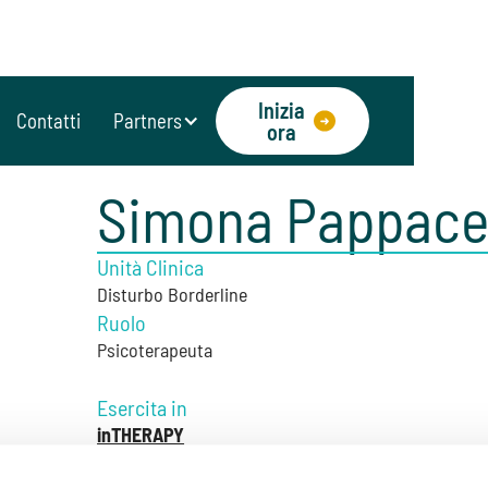
Inizia
Contatti
Partners
ora
Simona Pappac
Unità Clinica
Disturbo Borderline
Ruolo
Psicoterapeuta
Esercita in
inTHERAPY