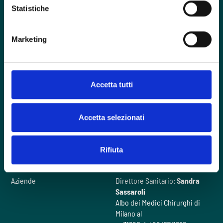
Statistiche
Foro Buonaparte, 57 - 20121 Milano
Marketing
contactcenter@intherapy.it
02 00705120
Accetta tutti
Hai un emergenza?
Accetta selezionati
Domande frequenti
Il nostro metodo
Rifiuta
Chi siamo
Videogallery
Cosa facciamo
Contattaci
Aziende
Direttore Sanitario:
Sandra
Sassaroli
Albo dei Medici Chirurghi di
Milano al