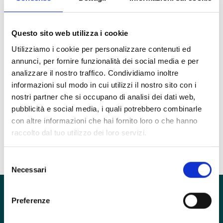
Valeria Ravenda
Psicoterapeuta
Questo sito web utilizza i cookie
Utilizziamo i cookie per personalizzare contenuti ed
annunci, per fornire funzionalità dei social media e per
Unità Clinica
analizzare il nostro traffico. Condividiamo inoltre
Fobie
informazioni sul modo in cui utilizzi il nostro sito con i
Ruolo
nostri partner che si occupano di analisi dei dati web,
Psicoterapeuta
pubblicità e social media, i quali potrebbero combinarle
con altre informazioni che hai fornito loro o che hanno
Esercita in
raccolto dal tuo utilizzo dei loro servizi.
inTHERAPY
Selezione
Necessari
del
consenso
Preferenze