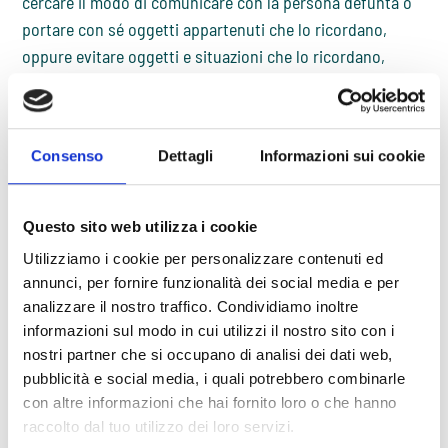
cercare il modo di comunicare con la persona defunta o
portare con sé oggetti appartenuti che lo ricordano,
oppure evitare oggetti e situazioni che lo ricordano,
possono essere reazioni comportamentali per affrontare
la perdita.
Tra le reazioni emotive, oltre a shock, ottundimento
Consenso
Dettagli
Informazioni sui cookie
emotivo, tristezza, solitudine e struggimento, possono
emergere vissuti di
rabbia
e di colpa. La rabbia può
essere dislocata verso altri nel tentativo di cercare una
Questo sito web utilizza i cookie
causa a quanto accaduto, o verso sé stessi, e si correla
Utilizziamo i cookie per personalizzare contenuti ed
spesso a un senso di impotenza di fronte all’ineluttabilità
annunci, per fornire funzionalità dei social media e per
della perdita. I vissuti emotivi di colpa dell’individuo in
analizzare il nostro traffico. Condividiamo inoltre
lutto possono riferirsi al non esserci stato nel momento
informazioni sul modo in cui utilizzi il nostro sito con i
del decesso, al non essere o non avere fatto abbastanza
nostri partner che si occupano di analisi dei dati web,
prima che la persona morisse, piuttosto che sentirsi
pubblicità e social media, i quali potrebbero combinarle
con altre informazioni che hai fornito loro o che hanno
responsabile per un errore di omissione o commissione
raccolto dal tuo utilizzo dei loro servizi.
che viene interpretato come causa della morte.