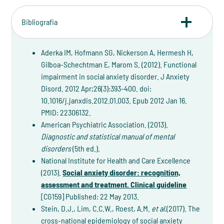
Bibliografia
Aderka IM, Hofmann SG, Nickerson A, Hermesh H,
Gilboa-Schechtman E, Marom S. (2012). Functional
impairment in social anxiety disorder. J Anxiety
Disord. 2012 Apr;26(3):393-400. doi:
10.1016/j.janxdis.2012.01.003. Epub 2012 Jan 16.
PMID: 22306132.
American Psychiatric Association. (2013).
Diagnostic and statistical manual of mental
disorders
(5th ed.).
National Institute for Health and Care Excellence
(2013).
Social anxiety disorder: recognition,
assessment and treatment. Clinical guideline
[CG159] Published: 22 May 2013.
Stein, D.J., Lim, C.C.W., Roest, A.M.
et al.
(2017). The
cross-national epidemiology of social anxiety