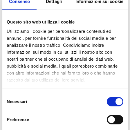
lasciare la casa dei genitori, nel perseguire i propri
Consenso
Dettagli
Informazioni sui cookie
obiettivi lavorativi e interruzione degli studi.
Questo sito web utilizza i cookie
Timidezza e ansia sociale:
Utilizziamo i cookie per personalizzare contenuti ed
perché è importante fare una
annunci, per fornire funzionalità dei social media e per
distinzione
analizzare il nostro traffico. Condividiamo inoltre
informazioni sul modo in cui utilizzi il nostro sito con i
Il
disturbo d’ansia sociale
è una patologia che persiste
nostri partner che si occupano di analisi dei dati web,
per coloro che non ricevono supporto o trattamento
pubblicità e social media, i quali potrebbero combinarle
adeguato, conducendo a difficoltà nell’istruzione, nel
con altre informazioni che hai fornito loro o che hanno
lavoro, nonché nello sviluppo di relazioni significative
raccolto dal tuo utilizzo dei loro servizi.
(Stein et al., 2017; Aderka et al., 2012).
Ricevere una diagnosi di
disturbo d’ansia sociale
può
Selezione
Necessari
rappresentare un sollievo e una risposta per quanti
del
consenso
sperimentano un disagio marcato e costante,
decisamente più intenso della
timidezza
. Se la
timidezza
,
Preferenze
infatti, si presenta come situazionale, divampando in