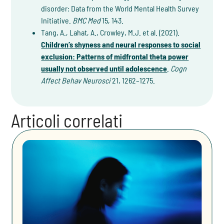
disorder: Data from the World Mental Health Survey
Initiative.
BMC Med
15, 143.
Tang, A., Lahat, A., Crowley, M.J. et al. (2021).
Children’s shyness and neural responses to social
exclusion: Patterns of midfrontal theta power
usually not observed until adolescence
.
Cogn
Affect Behav Neurosci
21, 1262–1275.
Articoli correlati