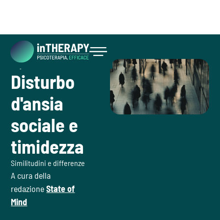
August 13, 2026
Ansia
Inizia ora
Disturbo
d'ansia
sociale e
timidezza
Similitudini e differenze
A cura della
redazione
State of
Mind