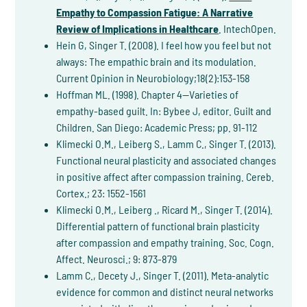
Empathy to Compassion Fatigue: A Narrative
Review of Implications in Healthcare
. IntechOpen.
Hein G, Singer T. (2008). I feel how you feel but not
always: The empathic brain and its modulation.
Current Opinion in Neurobiology;18(2):153-158
Hoffman ML. (1998). Chapter 4—Varieties of
empathy-based guilt. In: Bybee J, editor. Guilt and
Children. San Diego: Academic Press; pp. 91-112
Klimecki O.M., Leiberg S., Lamm C., Singer T. (2013).
Functional neural plasticity and associated changes
in positive affect after compassion training. Cereb.
Cortex.; 23: 1552-1561
Klimecki O.M., Leiberg ., Ricard M., Singer T. (2014).
Differential pattern of functional brain plasticity
after compassion and empathy training. Soc. Cogn.
Affect. Neurosci.; 9: 873-879
Lamm C., Decety J., Singer T. (2011). Meta-analytic
evidence for common and distinct neural networks