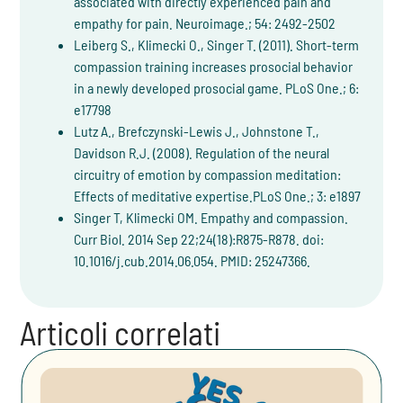
associated with directly experienced pain and
empathy for pain. Neuroimage.; 54: 2492-2502
Leiberg S., Klimecki O., Singer T. (2011). Short-term
compassion training increases prosocial behavior
in a newly developed prosocial game. PLoS One.; 6:
e17798
Lutz A., Brefczynski-Lewis J., Johnstone T.,
Davidson R.J. (2008). Regulation of the neural
circuitry of emotion by compassion meditation:
Effects of meditative expertise.PLoS One.; 3: e1897
Singer T, Klimecki OM. Empathy and compassion.
Curr Biol. 2014 Sep 22;24(18):R875-R878. doi:
10.1016/j.cub.2014.06.054. PMID: 25247366.
Articoli correlati