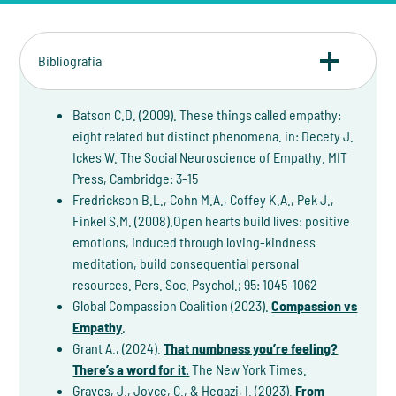
Bibliografia
Batson C.D. (2009). These things called empathy:
eight related but distinct phenomena. in: Decety J.
Ickes W. The Social Neuroscience of Empathy. MIT
Press, Cambridge: 3-15
Fredrickson B.L., Cohn M.A., Coffey K.A., Pek J.,
Finkel S.M. (2008).Open hearts build lives: positive
emotions, induced through loving-kindness
meditation, build consequential personal
resources. Pers. Soc. Psychol.; 95: 1045-1062
Global Compassion Coalition (2023).
Compassion vs
Empathy
.
Grant A., (2024).
That numbness you’re feeling?
There’s a word for it.
The New York Times.
Graves, J., Joyce, C., & Hegazi, I. (2023).
From