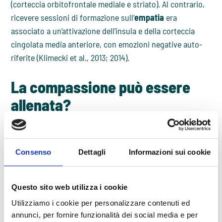
(corteccia orbitofrontale mediale e striato). Al contrario,
ricevere sessioni di formazione sull’
empatia
era
associato a un’attivazione dell’insula e della corteccia
cingolata media anteriore, con emozioni negative auto-
riferite (Klimecki et al., 2013; 2014).
La compassione può essere
allenata?
Come abbiamo visto negli studi di neuroimaging, la
compassione
non è una qualità stabile di un individuo,
ma una capacità che può essere influenzata
Consenso
Dettagli
Informazioni sui cookie
dall’allenamento. Per allenare la
compassione
, la ricerca
psicologica si è rivolta a tecniche legate alla
meditazione,
come quella chiamata “allenamento alla
Questo sito web utilizza i cookie
gentilezza amorevole” (Fredrickson et al., 2008). Tale
Utilizziamo i cookie per personalizzare contenuti ed
pratica punta a sviluppare sentimenti di amicizia,
annunci, per fornire funzionalità dei social media e per