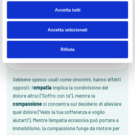
pace nel mondo, ma potrà comunque alleviare la
Accetta tutti
sofferenza delle persone più vicine a noi, facendole
sentire finalmente “viste”.
Accetta selezionati
FAQ
Rifiuta
QUAL È LA DIFFERENZA TRA EMPATIA E
COMPASSIONE IN PSICOLOGIA?
Sebbene spesso usati come sinonimi, hanno effetti
opposti: l'
empatia
implica la condivisione del
dolore altrui ("Soffro con te"), mentre la
compassione
si concentra sul desiderio di alleviare
quel dolore ("Vedo la tua sofferenza e voglio
aiutarti"). Mentre l'empatia eccessiva può portare a
immobilismo, la compassione funge da motore per