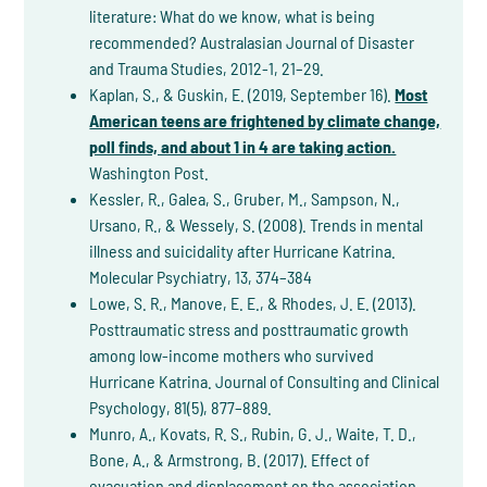
literature: What do we know, what is being
recommended? Australasian Journal of Disaster
and Trauma Studies, 2012-1, 21–29.
Kaplan, S., & Guskin, E. (2019, September 16).
Most
American teens are frightened by climate change,
poll finds, and about 1 in 4 are taking action.
Washington Post.
Kessler, R., Galea, S., Gruber, M., Sampson, N.,
Ursano, R., & Wessely, S. (2008). Trends in mental
illness and suicidality after Hurricane Katrina.
Molecular Psychiatry, 13, 374–384
Lowe, S. R., Manove, E. E., & Rhodes, J. E. (2013).
Posttraumatic stress and posttraumatic growth
among low-income mothers who survived
Hurricane Katrina. Journal of Consulting and Clinical
Psychology, 81(5), 877–889.
Munro, A., Kovats, R. S., Rubin, G. J., Waite, T. D.,
Bone, A., & Armstrong, B. (2017). Effect of
evacuation and displacement on the association