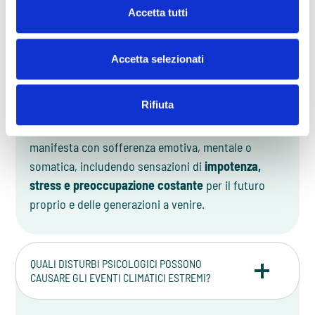
FAQ
Accetta tutti
CHE COS'È L'ECOANSIA E COME SI
Accetta selezionati
MANIFESTA?
Rifiuta
L'
ecoansia
(o
climate anxiety
) è la paura cronica di
catastrofi ambientali e del destino del pianeta. Si
manifesta con sofferenza emotiva, mentale o
somatica, includendo sensazioni di
impotenza,
stress e preoccupazione costante
per il futuro
proprio e delle generazioni a venire.
QUALI DISTURBI PSICOLOGICI POSSONO
CAUSARE GLI EVENTI CLIMATICI ESTREMI?