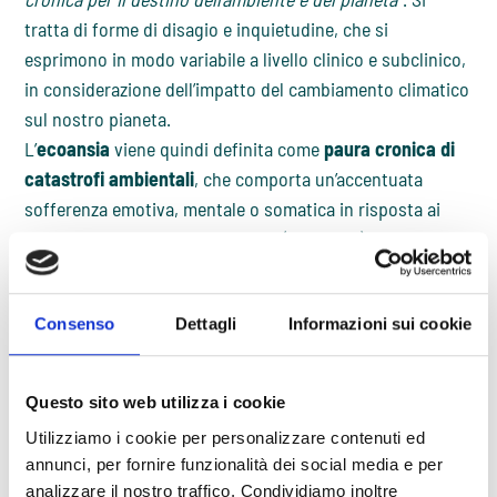
tratta di forme di disagio e inquietudine, che si
esprimono in modo variabile a livello clinico e subclinico,
in considerazione dell’impatto del cambiamento climatico
sul nostro pianeta.
L’
ecoansia
viene quindi definita come
paura cronica di
catastrofi ambientali
, che comporta un’accentuata
sofferenza emotiva, mentale o somatica in risposta ai
pericolosi cambiamenti del clima (APA, 2017).
Alcune evidenze suggeriscono che l’
ecoansia
(o “climate
anxiety”) è maggiormente prevalente tra i giovani adulti,
Consenso
Dettagli
Informazioni sui cookie
mentre le generazioni più anziane ne sarebbero meno
impattate (Chen et al., 2020). Una survey nazionale svolta
nel 2019 negli Stati Uniti ha evidenziato che il 57% degli
Questo sito web utilizza i cookie
adolescenti intervistati riportavano preoccupazioni
Utilizziamo i cookie per personalizzare contenuti ed
riguardo il cambiamento climatico (Kaplan & Guskin,
annunci, per fornire funzionalità dei social media e per
2019). Secondo ulteriori studi l’
ecoansia
emerge in
analizzare il nostro traffico. Condividiamo inoltre