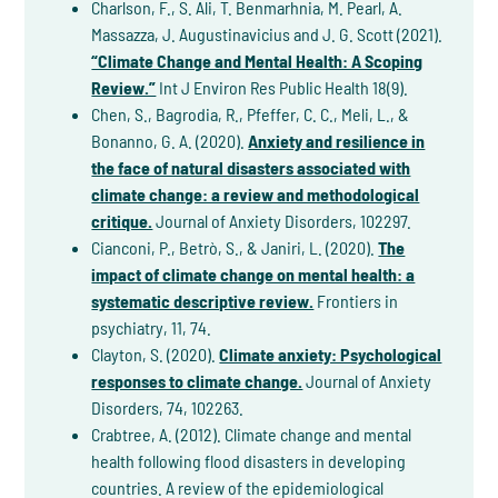
Charlson, F., S. Ali, T. Benmarhnia, M. Pearl, A.
Massazza, J. Augustinavicius and J. G. Scott (2021).
“Climate Change and Mental Health: A Scoping
Review.”
Int J Environ Res Public Health 18(9).
Chen, S., Bagrodia, R., Pfeffer, C. C., Meli, L., &
Bonanno, G. A. (2020).
Anxiety and resilience in
the face of natural disasters associated with
climate change: a review and methodological
critique.
Journal of Anxiety Disorders, 102297.
Cianconi, P., Betrò, S., & Janiri, L. (2020).
The
impact of climate change on mental health: a
systematic descriptive review.
Frontiers in
psychiatry, 11, 74.
Clayton, S. (2020).
Climate anxiety: Psychological
responses to climate change.
Journal of Anxiety
Disorders, 74, 102263.
Crabtree, A. (2012). Climate change and mental
health following flood disasters in developing
countries. A review of the epidemiological