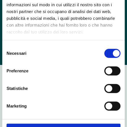
relativa degli interventi psicosociali e quelli
informazioni sul modo in cui utilizzi il nostro sito con i
farmacologici. Il suo interesse più recente è la
nostri partner che si occupano di analisi dei dati web,
pubblicità e social media, i quali potrebbero combinarle
prevenzione della depressione, sia per quanto riguarda il
con altre informazioni che hai fornito loro o che hanno
suo esordio iniziale che la successiva ricorrenza a
raccolto dal tuo utilizzo dei loro servizi.
seguito di un trattamento di successo.
Scarica il suo Curriculum
Selezione
Necessari
del
consenso
Preferenze
Inizia ora la tua psicoterapia
Statistiche
con il percorso migliore
per te.
Marketing
Chiama ora
Inizia ora