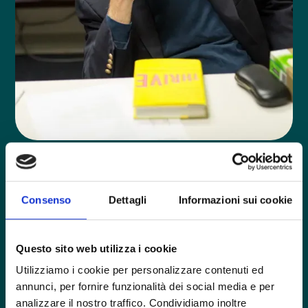
Professore di Psicologia e sviluppo umano,
Professore di Psichiatria, Vanderbilt University,
Nashville, Tennessee, USA
Consenso
Dettagli
Informazioni sui cookie
L’interesse scientifico principale del prof. Hollon risiede
nell’eziologia e nel trattamento della depressione negli
adulti. Il suo lavoro si estende dalla psicopatologia di
Questo sito web utilizza i cookie
base alla prevenzione e al trattamento. È particolarmente
Utilizziamo i cookie per personalizzare contenuti ed
interessato al contributo relativo dei processi cognitivi e
annunci, per fornire funzionalità dei social media e per
biologici alla depressione e al confronto tra l’efficacia
analizzare il nostro traffico. Condividiamo inoltre