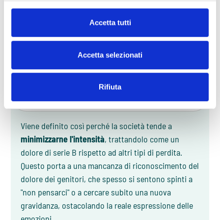
atteso
. Questa esperienza può verificarsi in
qualsiasi momento della gravidanza (aborto
Accetta tutti
precoce o tardivo), durante il parto o nel primo
anno di vita del neonato.
Accetta selezionati
PERCHÉ IL LUTTO PERINATALE VIENE
Rifiuta
SPESSO DEFINITO "INVISIBILE"?
Viene definito così perché la società tende a
minimizzarne l'intensità
, trattandolo come un
dolore di serie B rispetto ad altri tipi di perdita.
Questo porta a una mancanza di riconoscimento del
dolore dei genitori, che spesso si sentono spinti a
"non pensarci" o a cercare subito una nuova
gravidanza, ostacolando la reale espressione delle
emozioni.