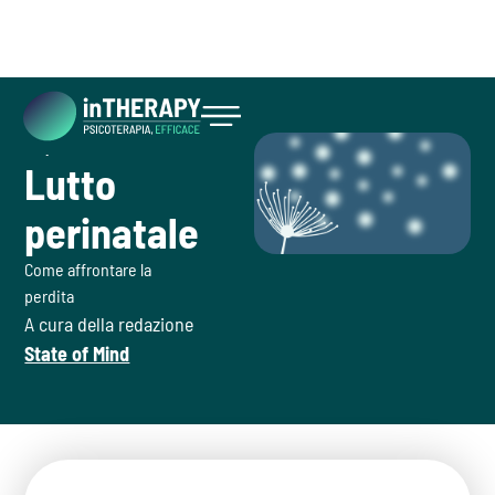
July 26, 2026
Inizia ora
Lutto
perinatale
Come affrontare la
perdita
A cura della redazione
State of Mind