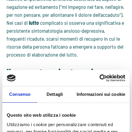
negazione ed evitamento (“mi impegno nel fare, nell’agire,
per non pensare, per allontanare il dolore dell’accaduto”).
Nei casi di
lutto
complicato si osserva una significativa e
persistente sintomatologia ansioso-depressiva,
frequenti ricadute, scarsi momenti di recupero in cui le
risorse della persona faticano a emergere a supporto del
processo di elaborazione del lutto.
Il supporto psicoterapico
Di fronte alle condizioni di
lutto perinatale
, un supporto
specialistico di carattere psicoterapico può fare la
Consenso
Dettagli
Informazioni sui cookie
differenza per i genitori che si trovano a vivere il dolore e
la sofferenza della perdita.
Il processo di elaborazione del
lutto perinatale
Questo sito web utilizza i cookie
rappresenta infatti un’esperienza emotivamente
Utilizziamo i cookie per personalizzare contenuti ed
complessa e dolorosa, che può essere facilitata o
annunci, per fornire funzionalità dei social media e per