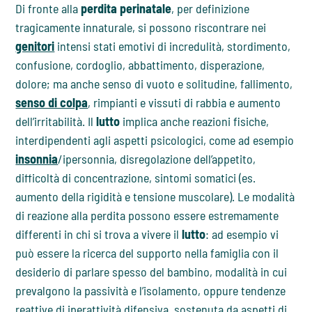
Di fronte alla
perdita perinatale
, per definizione
tragicamente innaturale, si possono riscontrare nei
genitori
intensi stati emotivi di incredulità, stordimento,
confusione, cordoglio, abbattimento, disperazione,
dolore; ma anche senso di vuoto e solitudine, fallimento,
senso di colpa
, rimpianti e vissuti di rabbia e aumento
dell’irritabilità. Il
lutto
implica anche reazioni fisiche,
interdipendenti agli aspetti psicologici, come ad esempio
insonnia
/ipersonnia, disregolazione dell’appetito,
difficoltà di concentrazione, sintomi somatici (es.
aumento della rigidità e tensione muscolare). Le modalità
di reazione alla perdita possono essere estremamente
differenti in chi si trova a vivere il
lutto
: ad esempio vi
può essere la ricerca del supporto nella famiglia con il
desiderio di parlare spesso del bambino, modalità in cui
prevalgono la passività e l’isolamento, oppure tendenze
reattive di iperattività difensiva, sostenuta da aspetti di