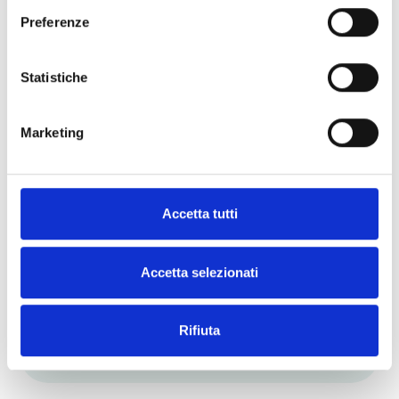
terapia può anche focalizzarsi sul supporto dell’individuo
Preferenze
nell’attuazione del suo progetto, come ad esempio la
decisione di ricorrere a interventi di riassegnazione del
Statistiche
sesso.
Marketing
Bibliografia
https://dictionary.apa.org/gender-dysphoria
Accetta tutti
https://www.stateofmind.it/disturbo-dellidentita
-di-genere-disforia-di-genere/
American Psychiatric Association (2013). Manuale
Accetta selezionati
diagnostico e statistico dei disturbi mentali –
Quinta edizione. DSM-5. Tr.it. Raffaello Cortina,
Rifiuta
Milano, 2015.