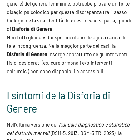
genere) del genere femminile, potrebbe provare un forte
disagio psicologico per questa discrepanza tra il sesso
biologico e la sua identità. In questo caso si parla, quindi,
di
Disforia di Genere
.
Non tutti gli individui sperimentano disagio a causa di
tale incongruenza. Nella maggior parte dei casi, la
Disforia di Genere
insorge soprattutto se gli interventi
fisici desiderati (es. cure ormonali e/o interventi
chirurgici) non sono disponibili o accessibili.
I sintomi della Disforia di
Genere
Nell’ultima versione del
Manuale diagnostico e statistico
dei disturbi mentali
(DSM-5, 2013: DSM-5 TR, 2023), la