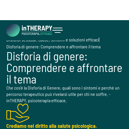
Cosa facciamo
Disturbi
Disturbi sessuali: cause, sintomi e soluzioni efficaci
Inizia ora
Disforia di genere: Comprendere e affrontare il tema
Disforia di genere:
Comprendere e affrontare
il tema
Che cos’è la Disforia di Genere, quali sono i sintomi e perché un
percorso terapeutico può rivelarsi utile per chi ne soffre. -
inTHERAPY, psicoterapia efficace.
Crediamo nel diritto alla salute psicologica.