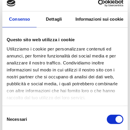
si identificano in un genere diverso da quello assegnato
loro alla nascita.
Consenso
Dettagli
Informazioni sui cookie
La terapia per la Disforia di
Questo sito web utilizza i cookie
Genere
Utilizziamo i cookie per personalizzare contenuti ed
annunci, per fornire funzionalità dei social media e per
Scopo della
psicoterapia
non è dunque assolutamente
analizzare il nostro traffico. Condividiamo inoltre
quello aiutare il paziente a “vivere in linea con il genere
informazioni sul modo in cui utilizzi il nostro sito con i
assegnato alla nascita”, quanto di aiutarlo a
gestire il
nostri partner che si occupano di analisi dei dati web,
disagio psicologico
dovuto all’incongruenza tra sesso
pubblicità e social media, i quali potrebbero combinarle
biologico e identità di genere, spesso causa di scarsa
con altre informazioni che hai fornito loro o che hanno
accettazione e stima di sé, sentimenti di inferiorità,
raccolto dal tuo utilizzo dei loro servizi.
vergogna e senso di colpa. In questi casi l’obiettivo del
terapeuta è rendere il paziente consapevole e
Selezione
Necessari
del
promuovere l’accettazione di sé (Lingiardi e Nardelli,
consenso
2013). Una volta che sono stati trattati questi aspetti, la