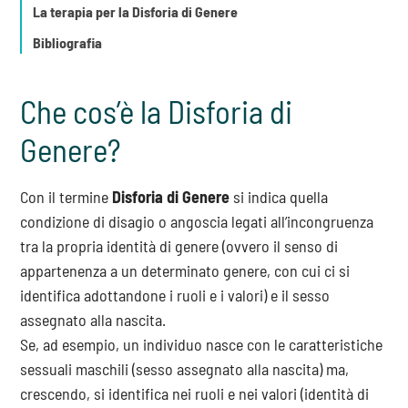
La terapia per la Disforia di Genere
Bibliografia
Che cos’è la Disforia di
Genere?
Con il termine
Disforia di Genere
si indica quella
condizione di disagio o angoscia legati all’incongruenza
tra la propria identità di genere (ovvero il senso di
appartenenza a un determinato genere, con cui ci si
identifica adottandone i ruoli e i valori) e il sesso
assegnato alla nascita.
Se, ad esempio, un individuo nasce con le caratteristiche
sessuali maschili (sesso assegnato alla nascita) ma,
crescendo, si identifica nei ruoli e nei valori (identità di