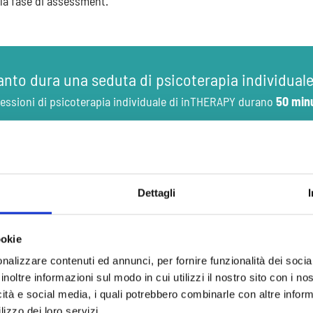
la fase di assessment.
nto dura una seduta di psicoterapia individual
essioni di psicoterapia individuale di inTHERAPY durano
50 minu
e si svolgono le sedute di psicoterapia individu
Dettagli
edute di psicoterapia individuale si svolgono
online
oppure in
p
ookie
nalizzare contenuti ed annunci, per fornire funzionalità dei socia
inoltre informazioni sul modo in cui utilizzi il nostro sito con i n
quenza e Durata delle Sed
icità e social media, i quali potrebbero combinarle con altre inform
lizzo dei loro servizi.