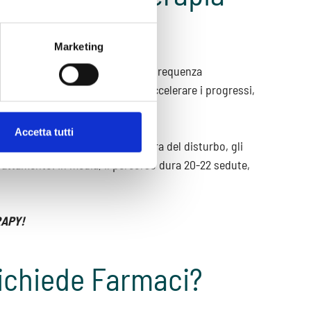
Marketing
tavia, è possibile stabilire una frequenza
a maggiore frequenza potrebbe accelerare i progressi,
rattamento.
Accetta tutti
ndividuali. Fattori come la natura del disturbo, gli
trattamento. In media, il percorso dura 20-22 sedute,
RAPY!
Richiede Farmaci?