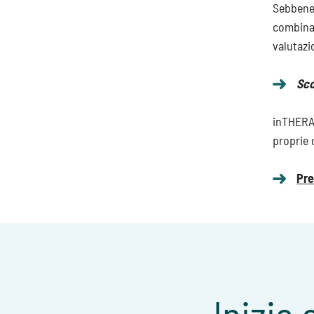
Sebbene 
combinat
valutazi
Sco
inTHERAP
proprie 
Pre