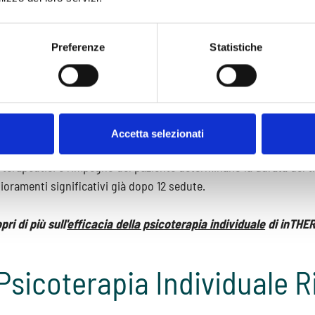
ividuale
Preferenze
Statistiche
te di
psicoterapia individuale
sono generalmente settimanali. Tut
anale in base alle necessità del paziente. Tieni presente che un
rtecipazione attiva e regolare è essenziale per il successo del t
Accetta selezionati
a della
psicoterapia individuale
varia a seconda delle necessità i
i terapeutici e l’impegno del paziente determinano la durata del 
ioramenti significativi già dopo 12 sedute.
pri di più sull'
efficacia della psicoterapia individuale
di inTHE
Psicoterapia Individuale 