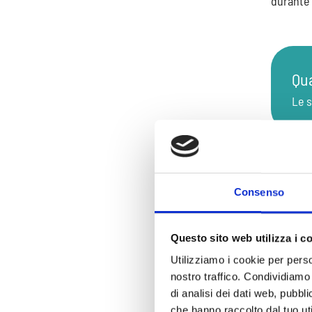
durante 
Qua
Le s
Dov
Consenso
Le s
Questo sito web utilizza i c
Utilizziamo i cookie per perso
nostro traffico. Condividiamo 
Fre
di analisi dei dati web, pubbl
che hanno raccolto dal tuo uti