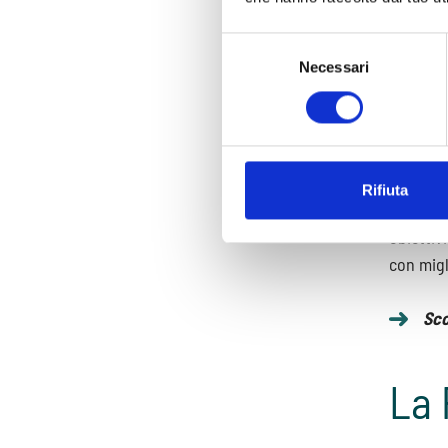
Ind
Selezione
Necessari
del
consenso
Le sedu
bisettim
ma la pa
Rifiuta
La durat
obiettiv
con migl
Sco
La 