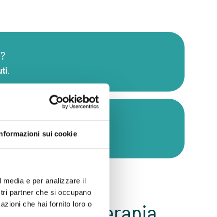
e?
ti
.
ale?
Informazioni sui cookie
resenza
nelle sedi di inTHERAPY.
l media e per analizzare il
ostri partner che si occupano
ute di Psicoterapia
azioni che hai fornito loro o