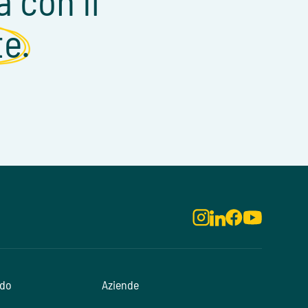
a con il
te.
odo
Aziende