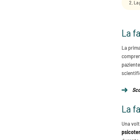
La
La f
La prima
comprend
paziente
scientif
Sco
La f
Una volt
psicote