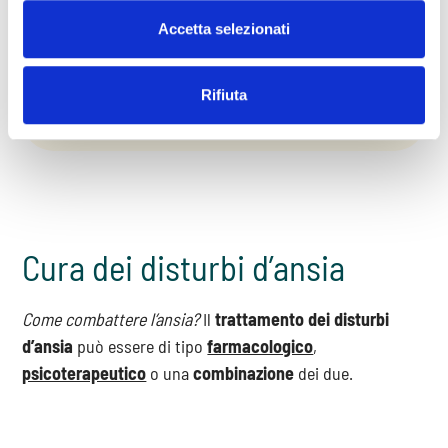
ipotetiche soluzioni senza mai giungere a una
Accetta selezionati
conclusione;
Rifiuta
Evitamento
: si evitano gli stimoli temuti per non
incorrere nell’ansia.
Cura dei disturbi d’ansia
Come combattere l’ansia?
Il
trattamento dei disturbi
d’ansia
può essere di tipo
farmacologico
,
psicoterapeutico
o una
combinazione
dei due.