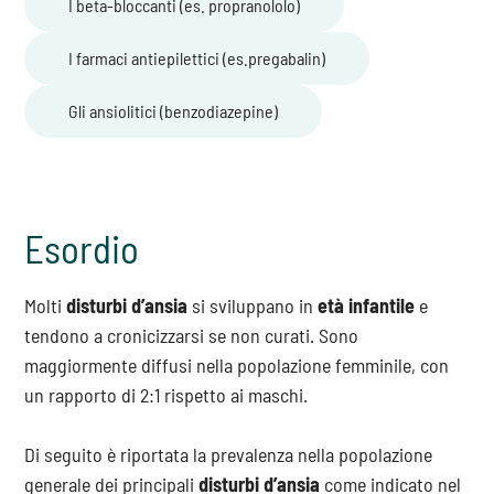
intolleranza delle emozioni, eccessivo senso di
I beta-bloccanti (es. propranololo)
responsabilità) e gli esercizi di
problem-solving
.
Permette di:
I farmaci antiepilettici (es.pregabalin)
percepire come
meno gravi
e pericolosi gli stimoli
ansiogeni sostituire i comportamenti di
Gli ansiolitici (benzodiazepine)
evitamento
con strategie di
coping
utili a
fronteggiare le difficoltà sperimentate nel tollerare
l’ansia.
imparare a ridurre l'eccessiva
attivazione
Esordio
fisiologica
grazie a strategie come il
rilassamento
muscolare
, la respirazione profonda o tecniche di
biofeedback.
Molti
disturbi d’ansia
si sviluppano in
età infantile
e
tendono a cronicizzarsi se non curati. Sono
maggiormente diffusi nella popolazione femminile, con
un rapporto di 2:1 rispetto ai maschi.
Di seguito è riportata la prevalenza nella popolazione
generale dei principali
disturbi d’ansia
come indicato nel