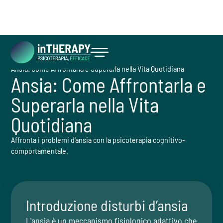
Cosa facciamo
Disturbi
Ansia: Come Affrontarla e Superarla nella Vita Quotidiana
Inizia ora
Ansia: Come Affrontarla e
Superarla nella Vita
Quotidiana
Affronta i problemi d’ansia con la psicoterapia cognitivo-
comportamentale.
Introduzione disturbi d’ansia
L'ansia è un meccanismo fisiologico adattivo che