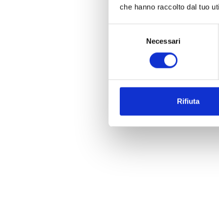
che hanno raccolto dal tuo uti
Selezione
Necessari
del
consenso
Rifiuta