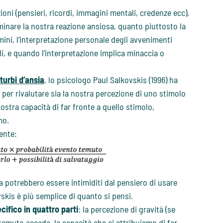
oni (pensieri, ricordi, immagini mentali, credenze ecc),
minare la nostra reazione ansiosa, quanto piuttosto la
rmini, l’interpretazione personale degli avvenimenti
i, e quando l’interpretazione implica minaccia o
turbi d’ansia
, lo psicologo Paul Salkovskis (1996) ha
 per rivalutare sia la nostra percezione di uno stimolo
stra capacità di far fronte a quello stimolo,
mo.
ente:
 potrebbero essere intimiditi dal pensiero di usare
skis è più semplice di quanto si pensi.
ifico in quattro parti
: la percezione di gravità (se
temuto accada, la capacità che ci attribuiamo di far