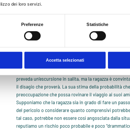
confronti rispetto alla nostra immagine sociale o al nostr
lizzo dei loro servizi.
studente potrebbe decidere di non sostenere l’esame e d
il più possibile quelle orali.
Un’attribuzione di gravità di questo tipo e una consegu
Preferenze
Statistiche
descritto, rappresentano un esempio di
bias cognitivo
,
percezione della realtà, che può creare una prospettiva 
influenzando le nostre decisioni e il nostro comportame
Ecco un ulteriore caso di sopravvalutazione di gravità e
Accetta selezionati
un’intensa paura dell’altezza e soffre di acrofobia ormai 
modo possibile balconi, scale mobili, grattacieli e altre 
preveda un’escursione in salita, ma la ragazza è convinta
il disagio che proverà. La sua stima della probabilità ch
preoccupazione che possa rovinare il viaggio ai suoi amic
Supponiamo che la ragazza sia in grado di fare un passo 
del pericolo o considerare quanto comprensivi potrebbero
tal caso, potrebbe non essere così angosciata dalla situaz
reputiamo un rischio poco probabile e poco “drammatic