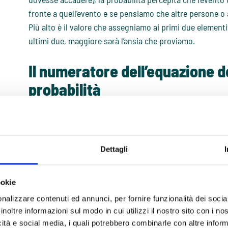
fronte a quell’evento e se pensiamo che altre persone o 
Più alto è il valore che assegniamo ai primi due element
ultimi due, maggiore sarà l’ansia che proviamo.
Il numeratore dell’equazione de
probabilità
La parte superiore dell’equazione si riferisce al
grado
di 
probabile un evento e di quanto grave e catastrofico pot
peggiore per te se ciò accadesse?”).
Ad esempio, uno studente con
ansia sociale
teme di fal
Dettagli
inevitabile (e quindi altamente probabile) la possibilità 
Inoltre, attribuisce a questa eventualità un significato
ookie
di parlare all’esame mi espone al ridicolo di fronte agli 
nalizzare contenuti ed annunci, per fornire funzionalità dei socia
docenti, che mi considereranno un incapace e non mi p
inoltre informazioni sul modo in cui utilizzi il nostro sito con i n
Se pensiamo che il risultato temuto possa essere, oltre 
icità e social media, i quali potrebbero combinarle con altre inform