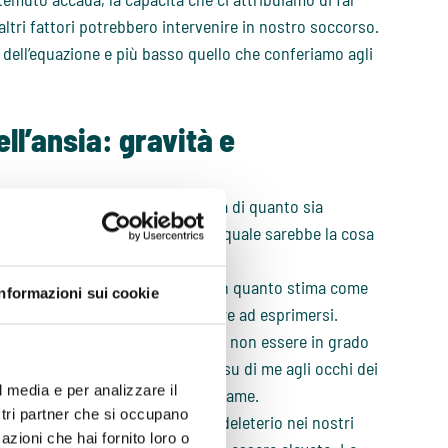
altri fattori potrebbero intervenire in nostro soccorso.
i dell’equazione e più basso quello che conferiamo agli
ll’ansia: gravità e
ansia esperita
: è la
nostra
stima di quanto sia
rebbe essere se si verificasse (“quale sarebbe la cosa
lire nel suo primo esame orale, in quanto stima come
Informazioni sui cookie
di provare imbarazzo e non riuscire ad esprimersi.
 personale negativo e disturbante: non essere in grado
altri studenti e segna un marchio su di me agli occhi dei
l media e per analizzare il
romuoveranno in nessun altro esame.
ostri partner che si occupano
che altamente probabile, anche deleterio nei nostri
azioni che hai fornito loro o