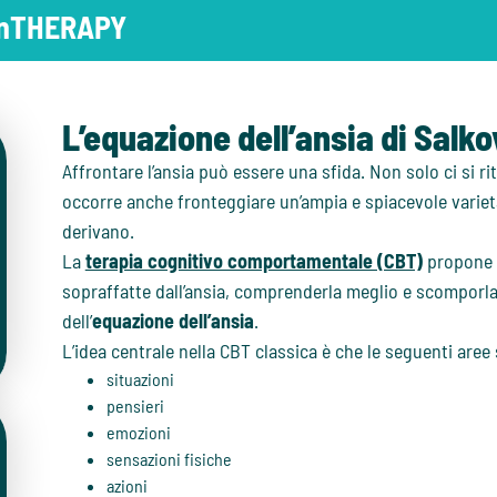
 inTHERAPY
L’equazione dell’ansia di Salk
Affrontare l’ansia può essere una sfida. Non solo ci si ri
occorre anche fronteggiare un’ampia e spiacevole varietà
derivano.
La
terapia cognitivo comportamentale (CBT)
propone u
sopraffatte dall’ansia, comprenderla meglio e scomporla i
dell’
equazione dell’ansia
.
L’idea centrale nella CBT classica è che le seguenti are
situazioni
pensieri
emozioni
sensazioni fisiche
azioni