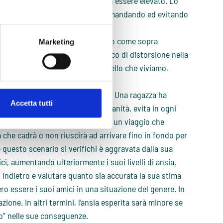
o futuro, il livello di ansia potrà essere elevato. Lo
i svolgere solo prove scritte, rimandando ed evitando
ente sopravvalutazione del rischio come sopra
Marketing
 un processo cognitivo automatico di distorsione nella
catastrofica e angosciante di quello che viviamo,
nto.
 probabilità di un evento temuto. Una ragazza ha
Accetta tutti
da diversi anni. Nella sua quotidianità, evita in ogni
altezze. I suoi amici vogliono fare un viaggio che
 che cadrà o non riuscirà ad arrivare fino in fondo per
e questo scenario si verifichi è aggravata dalla sua
i, aumentando ulteriormente i suoi livelli di ansia.
indietro e valutare quanto sia accurata la sua stima
 essere i suoi amici in una situazione del genere. In
ione. In altri termini, l’ansia esperita sarà minore se
o” nelle sue conseguenze.