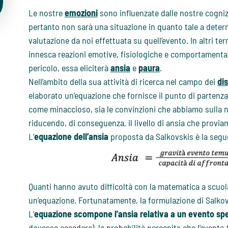
Le nostre
emozioni
sono influenzate dalle nostre cognizi
pertanto non sarà una situazione in quanto tale a deter
valutazione da noi effettuata su quell’evento. In altri te
innesca reazioni emotive, fisiologiche e comportamental
pericolo, essa eliciterà
ansia
e
paura
.
Nell’ambito della sua attività di ricerca nel campo dei
dis
elaborato un’equazione che fornisce il punto di partenza
come minaccioso, sia le convinzioni che abbiamo sulla no
riducendo, di conseguenza, il livello di ansia che provia
L’
equazione dell’ansia
proposta da Salkovskis è la segu
Quanti hanno avuto difficoltà con la matematica a scuola
un’equazione. Fortunatamente, la formulazione di Salkov
L’
equazione scompone l’ansia relativa a un evento spec
dovesse accadere), la probabilità percepita che l’evento 