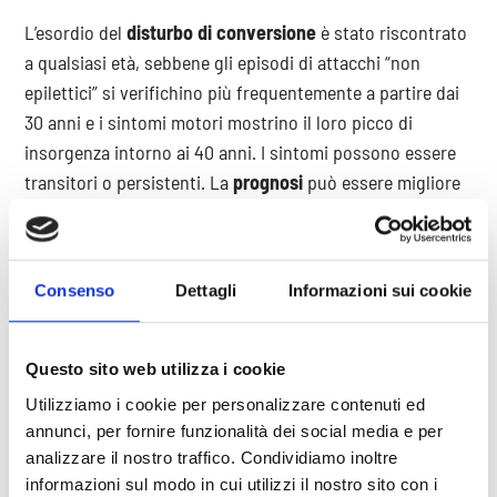
L’esordio del
disturbo di conversione
è stato riscontrato
a qualsiasi età, sebbene gli episodi di attacchi “non
epilettici” si verifichino più frequentemente a partire dai
30 anni e i sintomi motori mostrino il loro picco di
insorgenza intorno ai 40 anni. I sintomi possono essere
transitori o persistenti. La
prognosi
può essere migliore
nei bambini più piccoli, piuttosto che negli adolescenti o
negli adulti.
Consenso
Dettagli
Informazioni sui cookie
Bibliografia
Questo sito web utilizza i cookie
Andrews, G., et al. (2003).
Trattamento dei disturbi
Utilizziamo i cookie per personalizzare contenuti ed
d’ansia
. Centro Scientifico Editore, Torino
annunci, per fornire funzionalità dei social media e per
Bottaccioli, F. (2005).
analizzare il nostro traffico. Condividiamo inoltre
Psiconeuroendocrinoimmunologia. I fondamenti
informazioni sul modo in cui utilizzi il nostro sito con i
scientifici delle relazioni mente-corpo. Le basi