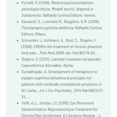
Porcelli, P. (2009).
Medicina psicosomatica e
psicologia clinica. Modelli teorici, diagnosi e
trattamento.
Raffaello Cortina Editore, Varese.
Sassaroli, S., Lorenzini R., Ruggiero, G.M. (2006).
Psicoterapia cognitiva dell’ansia
. Raffaello Cortina
Editore, Milano.
Schneider, J.,Hofmann, A., Rost, C., Shapiro, F.
(2008). EMDRin the treatment of chronic phantom
limb pain. _Pain Med.2008 Jan-Feb;9(1):76-82. _
Shapiro, S. (2013).
Lasciare il passato nel passato
.
Casa edistrice Astrolabio, Roma.
Sumathipala., A. Development of metaphors to
explain cognitive behavioural principles for
patients with medically unexplained symptoms in
Sri Lanka. _Int J Soc Psychiatry. 2014 Mar;60(2):117-
24. _
Tefft, A.J., Jordan, I.O. (2016). Eye Movement
Desensitization Reprocessing as Treatment for
Chronic Pain Syndromes: A Literature Review. _J