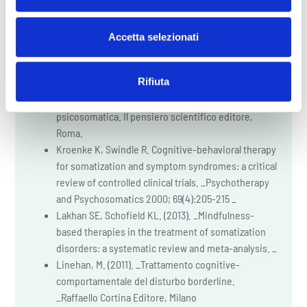
Jul;44(4):397-409. _
Fisher, P.L., McNicol, K., Young, B., Smith, E.,
Salmon, P. (2015). Alleviating Emotional Distress in
Accetta selezionati
Adolescent and Young Adult Cancer Survivors: An
Open Trial of Metacognitive Therapy. _J Adolesc
Rifiuta
Young Adult Oncol. 2015 Jun;4(2):64-9. _
Grandi, S., Rafanelli, C., Fava, G.S. (2011). Manuale di
psicosomatica. Il pensiero scientifico editore,
Roma.
Kroenke K, Swindle R. Cognitive-behavioral therapy
for somatization and symptom syndromes: a critical
review of controlled clinical trials. _Psychotherapy
and Psychosomatics 2000; 69(4):205-215 _
Lakhan SE, Schofield KL. (2013). _Mindfulness-
based therapies in the treatment of somatization
disorders: a systematic review and meta-analysis. _
Linehan, M. (2011). _Trattamento cognitive-
comportamentale del disturbo borderline.
_Raffaello Cortina Editore, Milano