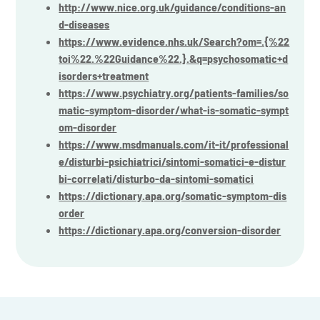
http://www.nice.org.uk/guidance/conditions-an
d-diseases
https://www.evidence.nhs.uk/Search?om=.{%22
toi%22.%22Guidance%22.}.&q=psychosomatic+d
isorders+treatment
https://www.psychiatry.org/patients-families/so
matic-symptom-disorder/what-is-somatic-sympt
om-disorder
https://www.msdmanuals.com/it-it/professional
e/disturbi-psichiatrici/sintomi-somatici-e-distur
bi-correlati/disturbo-da-sintomi-somatici
https://dictionary.apa.org/somatic-symptom-dis
order
https://dictionary.apa.org/conversion-disorder