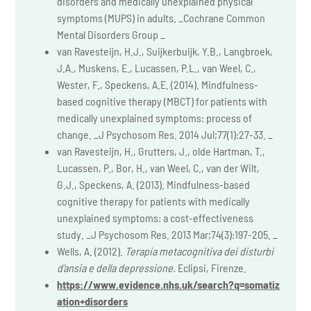
disorders and medically unexplained physical
symptoms (MUPS) in adults. _Cochrane Common
Mental Disorders Group _
van Ravesteijn, H.J., Suijkerbuijk, Y.B., Langbroek,
J.A., Muskens, E., Lucassen, P.L., van Weel, C.,
Wester, F., Speckens, A.E. (2014). Mindfulness-
based cognitive therapy (MBCT) for patients with
medically unexplained symptoms: process of
change. _J Psychosom Res. 2014 Jul;77(1):27-33. _
van Ravesteijn, H., Grutters, J., olde Hartman, T.,
Lucassen, P., Bor, H., van Weel, C., van der Wilt,
G.J., Speckens, A. (2013). Mindfulness-based
cognitive therapy for patients with medically
unexplained symptoms: a cost-effectiveness
study. _J Psychosom Res. 2013 Mar;74(3):197-205. _
Wells, A. (2012).
Terapia metacognitiva dei disturbi
d’ansia e della depressione.
Eclipsi, Firenze.
https://www.evidence.nhs.uk/search?q=somatiz
ation+disorders