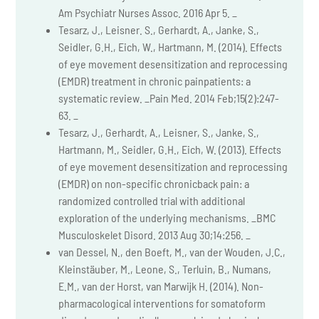
Am Psychiatr Nurses Assoc. 2016 Apr 5. _
Tesarz, J., Leisner. S., Gerhardt, A., Janke, S.,
Seidler, G.H., Eich, W., Hartmann, M. (2014). Effects
of eye movement desensitization and reprocessing
(EMDR) treatment in chronic painpatients: a
systematic review. _Pain Med. 2014 Feb;15(2):247-
63. _
Tesarz, J., Gerhardt, A., Leisner, S., Janke, S.,
Hartmann, M., Seidler, G.H., Eich, W. (2013). Effects
of eye movement desensitization and reprocessing
(EMDR) on non-specific chronicback pain: a
randomized controlled trial with additional
exploration of the underlying mechanisms. _BMC
Musculoskelet Disord. 2013 Aug 30;14:256. _
van Dessel, N., den Boeft, M., van der Wouden, J.C.,
Kleinstäuber, M., Leone, S., Terluin, B., Numans,
E.M., van der Horst, van Marwijk H. (2014). Non-
pharmacological interventions for somatoform