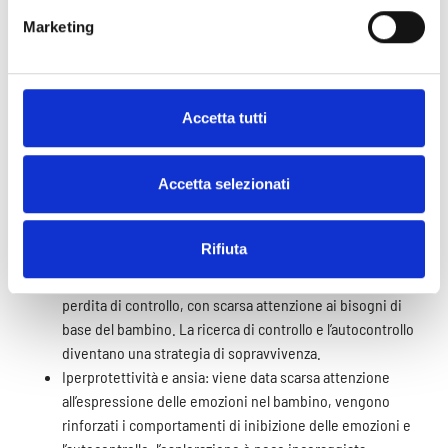
Una cultura individualista che elogia i successi del singolo
Marketing
e promuove il rinvio della gratificazione a favore del
dovere (prima il dovere, poi il piacere, sempre).
La richiesta di perfezionismo da parte di un ambiente
educativo in cui viene data importanza alla prestazione e
Accetta tutti
agli obiettivi, che vengono associati al valore di sé come
persona. Sono presenti regole rigide di condotta morale,
Accetta selezionati
eccessive richieste e aspettative di maturità e
responsabilità, frequenti confronti sociali, punizioni e
critiche.
Rifiuta
Un ambiente educativo disorganizzato: l’ambiente
trasmette insicurezza e paura, è caratterizzato da litigi e
perdita di controllo, con scarsa attenzione ai bisogni di
base del bambino. La ricerca di controllo e l’autocontrollo
diventano una strategia di sopravvivenza.
Iperprotettività e ansia: viene data scarsa attenzione
all’espressione delle emozioni nel bambino, vengono
rinforzati i comportamenti di inibizione delle emozioni e