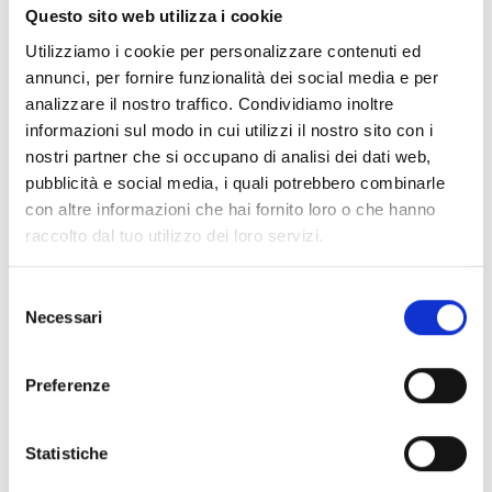
Questo sito web utilizza i cookie
Perché si sviluppa il disturbo
Utilizziamo i cookie per personalizzare contenuti ed
ossessivo compulsivo di
annunci, per fornire funzionalità dei social media e per
analizzare il nostro traffico. Condividiamo inoltre
personalità
informazioni sul modo in cui utilizzi il nostro sito con i
nostri partner che si occupano di analisi dei dati web,
pubblicità e social media, i quali potrebbero combinarle
Il
disturbo ossessivo compulsivo di personalità
non è
con altre informazioni che hai fornito loro o che hanno
dovuto a una singola causa, bensì a molteplici fattori che
raccolto dal tuo utilizzo dei loro servizi.
interagiscono tra loro.
Aspetti ereditari o congeniti possono svolgere un ruolo
Selezione
rilevante nella strutturazione del
disturbo ossessivo
Necessari
del
compulsivo di personalità
; allo stesso modo, un
consenso
temperamento ansioso può incidere sullo sviluppo di
Preferenze
questodisturbo.
Anche alcune caratteristiche presenti nell’ambiente
familiare e socio culturale possono contribuire; le più
Statistiche
rilevanti sembrano essere: