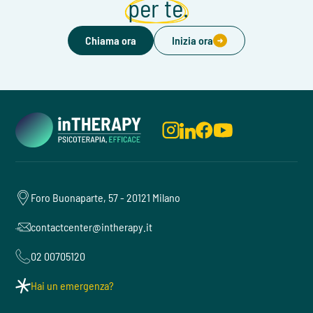
per te.
Chiama ora
Inizia ora
Foro Buonaparte, 57 - 20121 Milano
contactcenter@intherapy.it
02 00705120
Hai un emergenza?