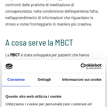
confronti delle pratiche di meditazione di
consapevolezza, nella condivisione dell’esperienza fatta,
nell’apprendimento di informazioni che riguardano lo
stress e come fronteggiarlo in maniera più creativa.
A cosa serve la MBCT
La
MBCT
è stata sviluppata per pazienti che hanno
sofferto di
disturbi depressivi
.
Essendo la
depressione
un disturbo ciclico, che può
ripresentarsi nel corso del tempo, lo scopo della
terapia
Consenso
Dettagli
Informazioni sui cookie
cognitiva basata sulla mindfulness
è limitare il rischio di
nuovi episodi depressivi in pazienti che risultano guariti,
lavorando sui pensieri, le emozioni e le sensazioni fisiche
Questo sito web utilizza i cookie
che possono contribuire allo sviluppo di ricadute.
Utilizziamo i cookie per personalizzare contenuti ed
Secondo la teoria alla base della
MBCT
, le ricadute