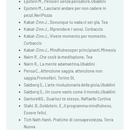
Epstein M., Pensieri senza pensatore,Ubaldini
Epstein M., Lasciarsi andare per non cadere in
pezzi,NeriPozza
Kabat-Zinn J., Dovunque tu vada ci sei già, Tea
Kabat-Zinn J., Riprendere i sensi, Corbaccio
Kabat-Zinn J., Vivere momento per momento,
Corbaccio
Kabat-Zinn J., Mindfulnessper principianti,Mimesis
Nairn R. ,Che cos’è la meditazione, Tea
Nairn R., La mente adamantina,Ubaldini
Pensa C., Attenzione saggia, attenzione non
saggia,Promolibri, Torino St.
Salzberg S., L’arte rivoluzionaria della gioia,Ubaldini
Salzberg S., Un cuore vasto come il mondo,Ubaldini
SantorelliS., Guarisci te stesso, Raffaello Cortina
Stahl, B.,Goldstein, E.,Il programma mindfulness.
Essere felici.
Tich Nath Hanh, Pratiche di consapevolezza, Terra
Nuova