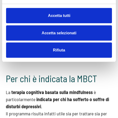
ricadute depressive, come per esempio la ruminazione.
Grazie alla combinazione di interventi tipici della
terapia
cognitiva
e della
mindfulness
con la MBCT è possibile
Accetta tutti
apprendere strategie per:
- riconoscere le deflessioni dell’umore
Accetta selezionati
- diminuire o interrompere la ruminazione
- assumere una prospettiva distaccata dai propri pensieri
Rifiuta
ed emozioni
- accettare sé stessi.
Per chi è indicata la MBCT
La
terapia cognitiva basata sulla mindfulness
è
particolarmente
indicata per chi ha sofferto o soffre di
disturbi depressivi
.
Il programma risulta infatti utile sia per trattare sia per